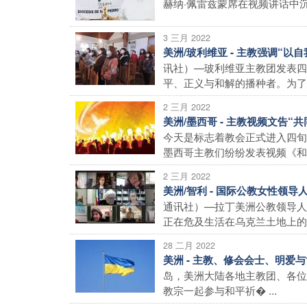
赫纳·佩雷兹蒙席在视频讲话中沉
3 三月 2022
美洲/玻利维亚 - 主教强调“
讯社）—玻利维亚主教团发表四
平、正义与和解的播种者。为了收
2 三月 2022
美洲/墨西哥 - 主教视频文告
今天是标志着教会正式进入四旬
墨西哥主教们纷纷发表视频《和平�
2 三月 2022
美洲/智利 - 国际公教女性领
通讯社）—拉丁美洲公教领导人
正在危及生活在乌克兰土地上的数十
28 二月 2022
美洲 - 主教、修会会士、明爱
岛，美洲大陆各地主教团、各位
教宗一起参与和平祈� ...