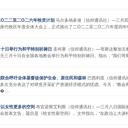
马尔多纳多港（信仰通讯社）—三月
出二O二二至二O二六年牧灵计划
座代牧区年度全体大会上，正式推出了二O二二至二O二六年度四年
圣何塞（信仰通讯社）—哥斯达黎加主
三月十日举行为和平特别祈祷日
天三月十日在全国各地教会举行为和平特别祈祷日。指出，“我们哥
巴西利亚（信仰通讯
组织联合呼吁全体基督徒保护生命、原住民和森林
多次充分表达了对肆意开采矿产资源经济模式的忧虑。今天，“教会
...
布宜诺斯艾利斯（信仰通讯社）—三月八日国际
中予以女性更多的空间
会发表文告，题目是《给女性新空间》。文件指出，“在政治上大谈