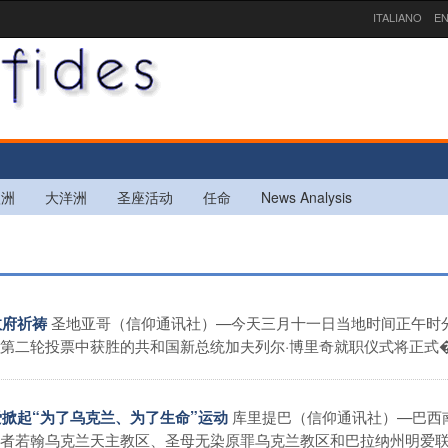
ITALIANO
EN
欧洲
大洋洲
圣座活动
任命
News Analysis
圣地亚哥（信仰通讯社）—今天三月十一日当地时间正午时
政府祈祷
二轮投票中获胜的共和国新总统加夫列尔·博里奇就职仪式将正式� .
库里提巴（信仰通讯社）—巴西
明爱掀起“为了乌克兰、为了生命”运动
者若翰乌克兰天主教区、圣母无染原罪乌克兰教区和巴拉纳州明爱