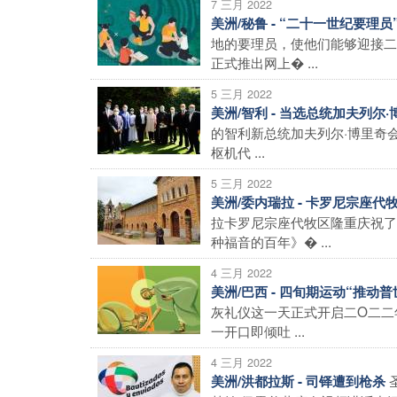
7 三月 2022
美洲/秘鲁 - “二十一世纪要理
地的要理员，使他们能够迎接二
正式推出网上� ...
5 三月 2022
美洲/智利 - 当选总统加夫列尔
的智利新总统加夫列尔·博里奇
枢机代 ...
5 三月 2022
美洲/委内瑞拉 - 卡罗尼宗座
拉卡罗尼宗座代牧区隆重庆祝了
种福音的百年》� ...
4 三月 2022
美洲/巴西 - 四旬期运动“推
灰礼仪这一天正式开启二O二二
一开口即倾吐 ...
4 三月 2022
美洲/洪都拉斯 - 司铎遭到枪杀