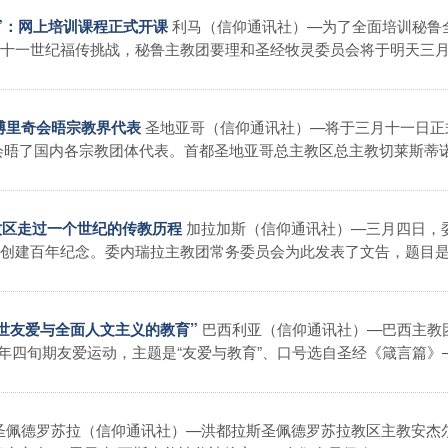
利马（信仰通讯社）—为了全面培训秘鲁
员”：网上培训课程正式开课
十一世纪福传挑战，秘鲁主教团要理和圣经牧灵委员会将于明天三
圣地亚哥（信仰通讯社）—将于三月十一日正
·博里奇会晤宗教界代表
会晤了国内各宗教团体代表。首都圣地亚哥总主教区总主教切莱斯蒂诺
加拉加斯（信仰通讯社）—三月四日，
代牧区走过一个世纪的传教历程
创建百年纪念。委内瑞拉主教团常务委员会为此发表了文告，题目
巴西利亚（信仰通讯社）—巴西主教
动普世友爱与全面人文主义的教育”
年四旬期友爱运动，主题是“友爱与教育”、口号选自圣经《箴言篇》
圣佩德罗苏拉（信仰通讯社）—洪都拉斯圣佩德罗苏拉教区主教安杰尔