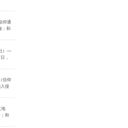
信仰通
做：和
社）—
斋日，
（信仰
的入侵
火地
争；和