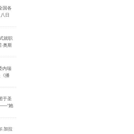
全国各
月八日
式就职
·奥斯
委内瑞
是《播
团于圣
——“她
·加拉