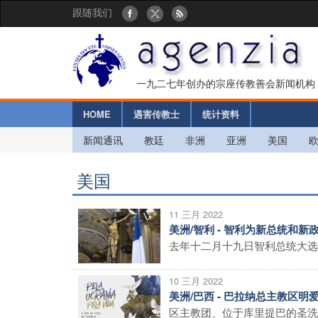
跟随我们
一九二七年创办的宗座传教善会新闻机构
HOME
遇害传教士
统计资料
新闻通讯
教廷
非洲
亚洲
美国
美国
11 三月 2022
美洲/智利 - 智利为新总统和新
去年十二月十九日智利总统大选第
10 三月 2022
美洲/巴西 - 巴拉纳总主教区
区主教团、位于库里提巴的圣洗