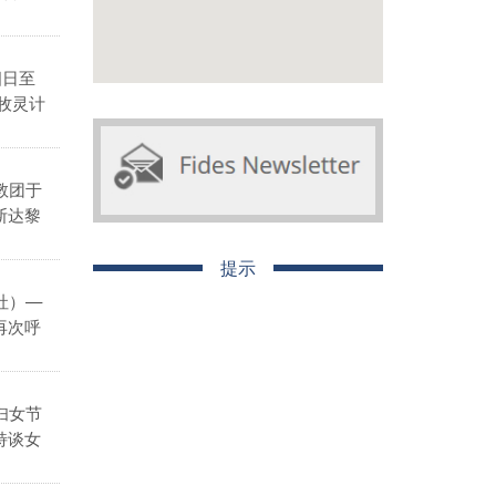
四日至
牧灵计
教团于
斯达黎
提示
社）—
再次呼
妇女节
特谈女