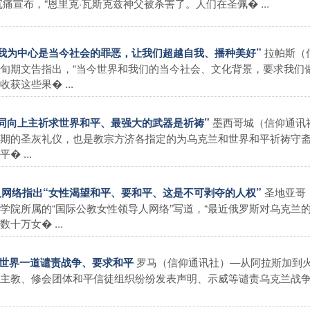
痛宣布，“恩里克·瓦斯克兹神父被杀害了。人们在圣佩� ...
拉帕斯（
以自我为中心是当今社会的罪恶，让我们超越自我、播种美好”
旬期文告指出，“当今世界和我们的当今社会、文化背景，要求我们
获这些果� ...
墨西哥城（信仰通讯
“共同向上主祈求世界和平、最强大的武器是祈祷”
期的圣灰礼仪，也是教宗方济各指定的为乌克兰和世界和平祈祷守
 ...
圣地亚哥
导人网络指出“女性渴望和平、要和平、这是不可剥夺的人权”
学院所属的“国际公教女性领导人网络”写道，“最近俄罗斯对乌克兰
万女� ...
罗马（信仰通讯社）—从阿拉斯加到
与世界一道谴责战争、要求和平
主教、修会团体和平信徒组织纷纷发表声明、示威等谴责乌克兰战