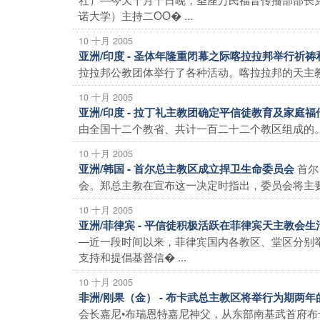
诺大学）主持二OO� ...
10 十月 2005
亚洲/印度 - 圣体年隆重闭幕之际喀拉拉邦举行祈
拉拉邦公教团体举行了各种活动。喀拉拉邦的天主教
10 十月 2005
亚洲/印度 - 拉丁礼主教团确定平信徒教育及家庭
由全国十二个教省、共计一百二十二个教区组成的。
10 十月 2005
首尔
亚洲/韩国 - 首尔总主教区成立捍卫生命委员会
会。郑总主教在宣布这一决定时指出，委员会将主要负
10 十月 2005
亚洲/菲律宾 - 平信徒积极活跃在菲律宾天主教
―近一段时间以来，菲律宾国内各教区、堂区分别
支持和提倡基督信� ...
10 十月 2005
非洲/刚果（金） - 布卡武总主教区将举行为期两
会长嘉尼•布瑞恩特嘉尼神父，从东部南基武首府布卡