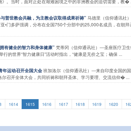
》。当时，面对正处在艰难困境之中的非洲教会的迫切需要，教� ..
马德里（信仰通讯社）
协会与普世教会共融，为主教会议取得成果祈祷”
亚•门多萨强调，分布在全国750个分部中的25,000名成员，在朝拜
梵蒂冈（信仰通讯社）―圣座医疗卫生
生拥有健全的智力和身体健康”
的世界“智力健康日”活动时指出，“健康是无价之宝；确保 ...
班加洛尔（信仰通讯社）―来自印度全国的国
稣青年运动召开全国大会
尔召开全体大会，共同祈祷和朝拜圣体、学习要理、交流信仰� ...
3
1614
1615
1616
1617
1618
1619
1620
16