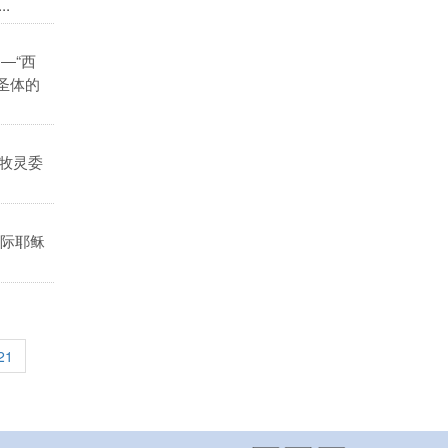
.
―“西
圣体的
牧灵委
际耶稣
21