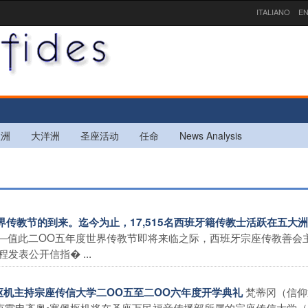
ITALIANO
EN
欧洲
大洋洲
圣座活动
任命
News Analysis
世界传教节的到来。迄今为止，17,515名西班牙籍传教士活跃在五大
―值此二OO五年度世界传教节即将来临之际，西班牙宗座传教善会
表公开信指� ...
梵蒂冈（信仰
佩枢机主持宗座传信大学二OO五至二OO六年度开学典礼
克雷申齐奥•塞佩枢机将在圣座万民福音传播部所属的宗座传信大学（