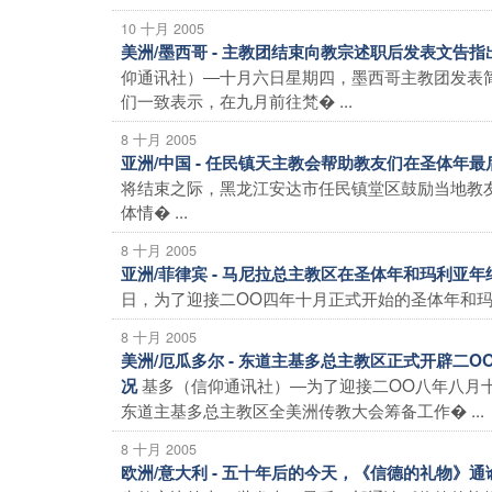
10 十月 2005
美洲/墨西哥 - 主教团结束向教宗述职后发表文告
仰通讯社）―十月六日星期四，墨西哥主教团发表
们一致表示，在九月前往梵� ...
8 十月 2005
亚洲/中国 - 任民镇天主教会帮助教友们在圣体年
将结束之际，黑龙江安达市任民镇堂区鼓励当地教
体情� ...
8 十月 2005
亚洲/菲律宾 - 马尼拉总主教区在圣体年和玛利亚
日，为了迎接二OO四年十月正式开始的圣体年和玛
8 十月 2005
美洲/厄瓜多尔 - 东道主基多总主教区正式开辟
基多（信仰通讯社）―为了迎接二OO八年八月
况
东道主基多总主教区全美洲传教大会筹备工作� ...
8 十月 2005
欧洲/意大利 - 五十年后的今天，《信德的礼物》