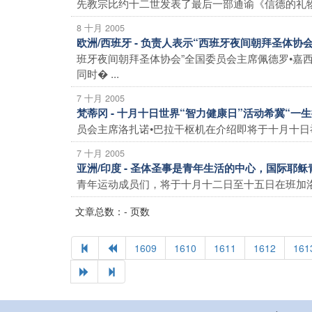
先教宗比约十二世发表了最后一部通谕《信德的礼物
8 十月 2005
欧洲/西班牙 - 负责人表示“西班牙夜间朝拜圣体
班牙夜间朝拜圣体协会”全国委员会主席佩德罗•嘉西
同时� ...
7 十月 2005
梵蒂冈 - 十月十日世界“智力健康日”活动希冀“一
员会主席洛扎诺•巴拉干枢机在介绍即将于十月十日举行
7 十月 2005
亚洲/印度 - 圣体圣事是青年生活的中心，国际耶
青年运动成员们，将于十月十二日至十五日在班加洛
文章总数：- 页数
1609
1610
1611
1612
161