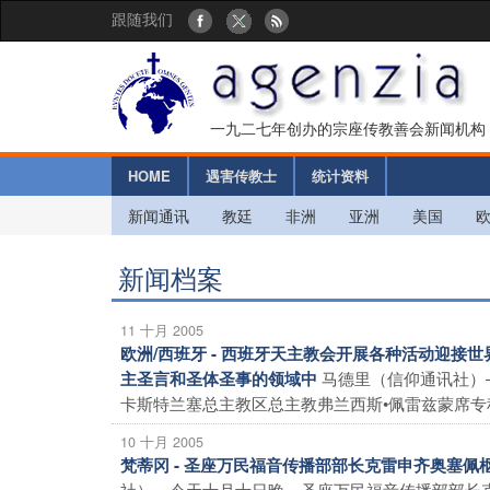
跟随我们
一九二七年创办的宗座传教善会新闻机构
HOME
遇害传教士
统计资料
新闻通讯
教廷
非洲
亚洲
美国
新闻档案
11 十月 2005
欧洲/西班牙 - 西班牙天主教会开展各种活动迎接
马德里（信仰通讯社）
主圣言和圣体圣事的领域中
卡斯特兰塞总主教区总主教弗兰西斯•佩雷兹蒙席专程发
10 十月 2005
梵蒂冈 - 圣座万民福音传播部部长克雷申齐奥塞
社）―今天十月十日晚，圣座万民福音传播部部长