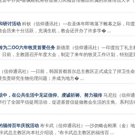
科钦（信仰通讯社）―在圣体年即将落下帷幕之际，印度
祷和研讨活动
会历来十分活跃，充满生机，教会还开办了许多学� ...
新德里（信仰通讯社）―印度拉丁礼主
福传为二OO六年牧灵首要任务
日前，主教团召开年度大会，制定了来年的牧灵工作计划，特别是重� 
（信仰通讯社）―日前，韩国首都首尔总主教区正式成立了捍卫生命
责研究生物伦理问题；并成为地方� ...
马尼拉（信仰通
会生活中，在公共生活中见证信仰、虔诚祈祷、努力福传
举行了全国平信徒周活动，促进基督信徒做教会生活的主角。系列活
布卡武（信仰通讯社）―沙勿略会刚果（金）地
年的福传百年庆祝活动
武总主教区向本社介绍说，“布卡武总主教区的福传百 ...