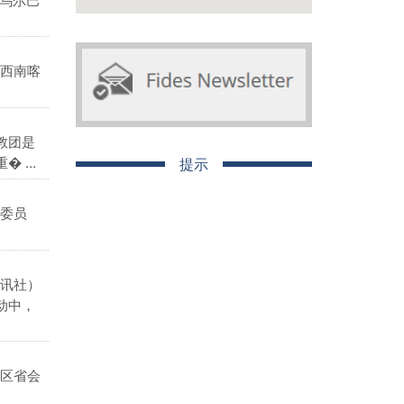
西南喀
教团是
...
提示
委员
讯社）
动中，
区省会