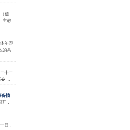
城（信
。主教
体年即
地的具
二十二
...
筹备情
召开，
一日，