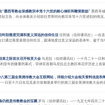
墨西哥
指出“墨西哥教会深感教宗本笃十六世的耐心倾听和鞭策鼓励”
简短文告，向全体教友介绍前往梵蒂冈向教宗本笃十六世述职的情况
任民镇（信仰通讯社）―在圣
最后时刻善度完满和意义深远的信仰生活
友们通过善度基督信仰生活，圆满地度过意义深远的圣体年。鉴于当
马尼拉（信仰通讯社）―十月二十一日和
年结束之际首次召开牧灵大会
利亚年的隆重闭幕式，菲律宾首都马尼拉总主教区将召开历史上首届� 
二OO八第三届全美洲传教大会互联网站，详细介绍大会相关资料信息和
十一日至十六日在厄瓜多尔首都基多举行的第三届全美洲传教大会的
罗马（信仰通讯社）―一九五七年四月二十
通谕仍然是传教教会的宝藏