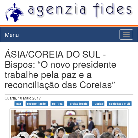
Menu
Toggl
naviga
ÁSIA/COREIA DO SUL -
Bispos: “O novo presidente
trabalhe pela paz e a
reconciliação das Coreias”
Quarta, 10 Maio 2017
paz
reconciliação
política
igrejas locais
justiça
sociedade civil