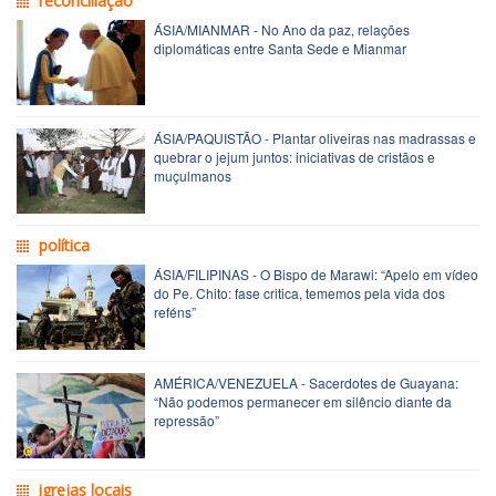
reconciliação
ÁSIA/MIANMAR - No Ano da paz, relações
diplomáticas entre Santa Sede e Mianmar
ÁSIA/PAQUISTÃO - Plantar oliveiras nas madrassas e
quebrar o jejum juntos: iniciativas de cristãos e
muçulmanos
política
ÁSIA/FILIPINAS - O Bispo de Marawi: “Apelo em vídeo
do Pe. Chito: fase critica, tememos pela vida dos
reféns”
AMÉRICA/VENEZUELA - Sacerdotes de Guayana:
“Não podemos permanecer em silêncio diante da
repressão”
igrejas locais