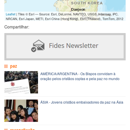
Leaflet
| Tiles © Esri — Source: Esri, DeLorme, NAVTEQ, USGS, Intermap, iPC,
NRCAN, Esri Japan, METI, Esri China (Hong Kong), Esri (Thailand), TomTom, 2012
Compartilhar:
paz
AMÉRICA/ARGENTINA - Os Bispos convidam à
oração pelos cristãos coptas e pela paz no mundo
ÁSIA - Jovens cristãos embaixadores da paz na Ásia