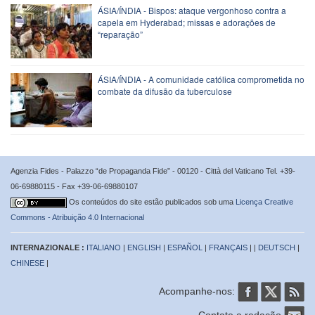
ÁSIA/ÍNDIA - Bispos: ataque vergonhoso contra a
capela em Hyderabad; missas e adorações de
“reparação”
ÁSIA/ÍNDIA - A comunidade católica comprometida no
combate da difusão da tuberculose
Agenzia Fides - Palazzo “de Propaganda Fide” - 00120 - Città del Vaticano Tel. +39-
06-69880115 - Fax +39-06-69880107
Os conteúdos do site estão publicados sob uma
Licença Creative
Commons - Atribuição 4.0 Internacional
INTERNAZIONALE :
ITALIANO
|
ENGLISH
|
ESPAÑOL
|
FRANÇAIS
| |
DEUTSCH
|
CHINESE
|
Acompanhe-nos:
Contate a redação