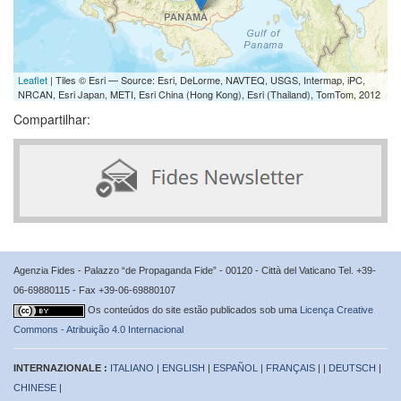
Leaflet
| Tiles © Esri — Source: Esri, DeLorme, NAVTEQ, USGS, Intermap, iPC,
NRCAN, Esri Japan, METI, Esri China (Hong Kong), Esri (Thailand), TomTom, 2012
Compartilhar:
Agenzia Fides - Palazzo “de Propaganda Fide” - 00120 - Città del Vaticano Tel. +39-
06-69880115 - Fax +39-06-69880107
Os conteúdos do site estão publicados sob uma
Licença Creative
Commons - Atribuição 4.0 Internacional
INTERNAZIONALE :
ITALIANO
|
ENGLISH
|
ESPAÑOL
|
FRANÇAIS
| |
DEUTSCH
|
CHINESE
|