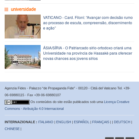
universidade
VATICANO - Card. Filoni: “Avançar com decisão rumo
ao processo de escuta, compreensão, discernimento
e ação”
ÁSIA/SÍRIA - O Patriarcado sírio-ortodoxo criará uma
Universidade na província de Hassakè para oferecer
novas chances aos jovens sírios
Agenzia Fides - Palazzo “de Propaganda Fide” - 00120 - Città del Vaticano Tel. +39-
06-69880115 - Fax +39-06-69880107
Os conteúdos do site estão publicados sob uma
Licença Creative
Commons - Atribuição 4.0 Internacional
INTERNAZIONALE :
ITALIANO
|
ENGLISH
|
ESPAÑOL
|
FRANÇAIS
| |
DEUTSCH
|
CHINESE
|