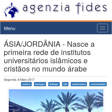
Menu
Toggl
naviga
ÁSIA/JORDÂNIA - Nasce a
primeira rede de institutos
universitários islâmicos e
cristãos no mundo árabe
Segunda, 8 Maio 2017
cultura
teologia
diálogo
islã
sectarismos
universidade