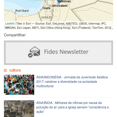
Leaflet
| Tiles © Esri — Source: Esri, DeLorme, NAVTEQ, USGS, Intermap, iPC,
NRCAN, Esri Japan, METI, Esri China (Hong Kong), Esri (Thailand), TomTom, 2012
Compartilhar:
cultura
ÁSIA/INDONÉSIA - Jornada da Juventude Asiática
2017: celebrar a diversidade na sociedade
multicultural
ÁSIA/ÍNDIA - Milhares de vítimas por causa da
poluição do ar: para a Igreja servem “consciência e
ação”