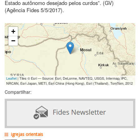
Estado autônomo desejado pelos curdos”. (GV)
(Agência Fides 5/5/2017).
+
−
Leaflet
| Tiles © Esri — Source: Esri, DeLorme, NAVTEQ, USGS, Intermap, iPC,
NRCAN, Esri Japan, METI, Esri China (Hong Kong), Esri (Thailand), TomTom, 2012
Compartilhar:
igrejas orientais