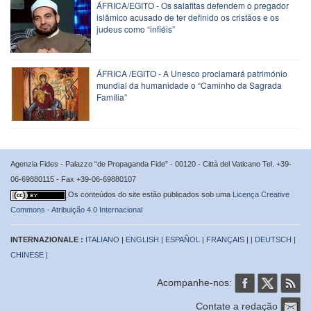
ÁFRICA/EGITO - Os salafitas defendem o pregador
islâmico acusado de ter definido os cristãos e os
judeus como “infiéis”
ÁFRICA /EGITO - A Unesco proclamará património
mundial da humanidade o “Caminho da Sagrada
Família”
Agenzia Fides - Palazzo “de Propaganda Fide” - 00120 - Città del Vaticano Tel. +39-
06-69880115 - Fax +39-06-69880107
Os conteúdos do site estão publicados sob uma
Licença Creative
Commons - Atribuição 4.0 Internacional
INTERNAZIONALE :
ITALIANO
|
ENGLISH
|
ESPAÑOL
|
FRANÇAIS
| |
DEUTSCH
|
CHINESE
|
Acompanhe-nos:
Contate a redação