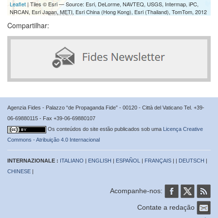
Leaflet
| Tiles © Esri — Source: Esri, DeLorme, NAVTEQ, USGS, Intermap, iPC,
NRCAN, Esri Japan, METI, Esri China (Hong Kong), Esri (Thailand), TomTom, 2012
Compartilhar:
Agenzia Fides - Palazzo “de Propaganda Fide” - 00120 - Città del Vaticano Tel. +39-
06-69880115 - Fax +39-06-69880107
Os conteúdos do site estão publicados sob uma
Licença Creative
Commons - Atribuição 4.0 Internacional
INTERNAZIONALE :
ITALIANO
|
ENGLISH
|
ESPAÑOL
|
FRANÇAIS
| |
DEUTSCH
|
CHINESE
|
Acompanhe-nos:
Contate a redação