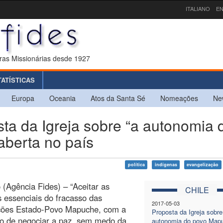
ITALIANO
EN
ras Missionárias desde 1927
TATÍSTICAS
Europa
Oceania
Atos da Santa Sé
Nomeações
Ne
a da Igreja sobre “a autonomia 
aberta no país
política
indígenas
evangelização
 (Agência Fides) – “Aceitar as
CHILE
 essenciais do fracasso das
2017-05-03
ções Estado-Povo Mapuche, com a
Proposta da Igreja sobre
ão de negociar a paz, sem medo da
autonomia do povo Mapu