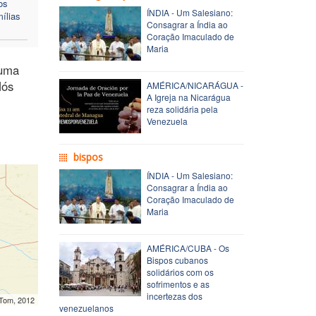
os
ÍNDIA - Um Salesiano:
ílias
Consagrar a Índia ao
Coração Imaculado de
Maria
 uma
Nós
AMÉRICA/NICARÁGUA -
A Igreja na Nicarágua
reza solidária pela
Venezuela
bispos
ÍNDIA - Um Salesiano:
Consagrar a Índia ao
Coração Imaculado de
Maria
AMÉRICA/CUBA - Os
Bispos cubanos
solidários com os
sofrimentos e as
incertezas dos
mTom, 2012
venezuelanos