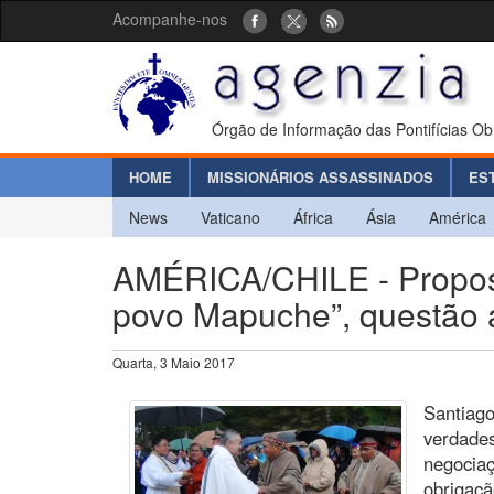
Acompanhe-nos
Órgão de Informação das Pontifícias Ob
HOME
MISSIONÁRIOS ASSASSINADOS
ES
News
Vaticano
África
Ásia
América
AMÉRICA/CHILE - Propost
povo Mapuche”, questão 
Quarta, 3 Maio 2017
Santiago
verdades
negocia
obrigaç