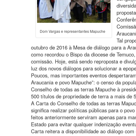
diversid
proposta
Conferên
Comissão
Dom Vargas e representantes Mapuche
Araucan
Tal prop
outubro de 2016 à Mesa de diálogo para a Ara
como recordou o Bispo da diocese de Temuco,
comissão. Hoje, está sendo reproposta e divulg
luz dos novos diálogos para solucionar a epop
Poucos, mas importantes eventos despertaram 
Araucania e povo Mapuche”: o censo da popula
Conselho de todas as terras Mapuche à presid
500 títulos de propriedade de terra a mais de 
A Carta do Conselho de todas as terras Mapu
significa realizar políticas públicas para o p
feitos anteriormente serviram apenas para man
Estado para evitar qualquer indenização event
Carta reitera a disponibilidade ao diálogo co