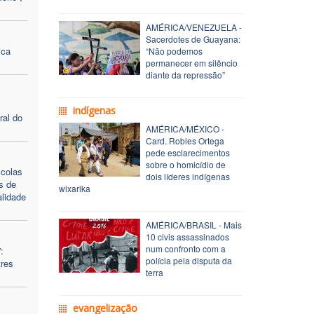
AMÉRICA/VENEZUELA -
Sacerdotes de Guayana:
ica
“Não podemos
permanecer em silêncio
diante da repressão”
indígenas
ral do
AMÉRICA/MÉXICO -
Card. Robles Ortega
pede esclarecimentos
sobre o homicídio de
scolas
dois líderes indígenas
s de
wixarika
alidade
AMÉRICA/BRASIL - Mais
10 civis assassinados
num confronto com a
:
polícia pela disputa da
res
terra
evangelização