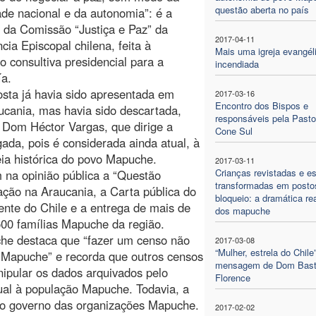
questão aberta no país
ade nacional e da autonomia”: é a
 da Comissão “Justiça e Paz” da
2017-04-11
cia Episcopal chilena, feita à
Mais uma igreja evangél
 consultiva presidencial para a
incendiada
ía.
osta já havia sido apresentada em
2017-03-16
Encontro dos Bispos e
ucania, mas havia sido descartada,
responsáveis pela Pasto
 Dom Héctor Vargas, que dirige a
Cone Sul
ada, pois é considerada ainda atual, à
eia histórica do povo Mapuche.
2017-03-11
Crianças revistadas e e
na opinião pública a “Questão
transformadas em posto
ção na Araucania, a Carta pública do
bloqueio: a dramática re
ente do Chile e a entrega de mais de
dos mapuche
500 famílias Mapuche da região.
che destaca que “fazer um censo não
2017-03-08
“Mulher, estrela do Chile”
ovo Mapuche” e recorda que outros censos
mensagem de Dom Bast
ipular os dados arquivados pelo
Florence
ual à população Mapuche. Todavia, a
m o governo das organizações Mapuche.
2017-02-02