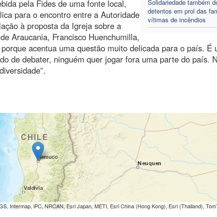
bida pela Fides de uma fonte local,
Solidariedade também d
detentos em prol das fam
lica para o encontro entre a Autoridade
vítimas de incêndios
ção à proposta da Igreja sobre a
de Araucania, Francisco Huenchumilla,
e, porque acentua uma questão muito delicada para o país. É
o de debater, ninguém quer jogar fora uma parte do país. 
diversidade”.
S, Intermap, iPC, NRCAN, Esri Japan, METI, Esri China (Hong Kong), Esri (Thailand), To