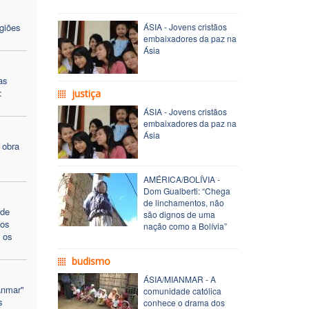
giões
ÁSIA - Jovens cristãos
embaixadores da paz na
Ásia
as
:
justiça
ÁSIA - Jovens cristãos
embaixadores da paz na
Ásia
 obra
AMÉRICA/BOLÍVIA -
Dom Gualberti: “Chega
de linchamentos, não
 de
são dignos de uma
 os
nação como a Bolívia”
 os
budismo
ÁSIA/MIANMAR - A
anmar"
comunidade católica
s
conhece o drama dos