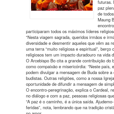
futuras.
paz plen
de todos
Maung B
encontro
participaram todos os máximos líderes religio
“Nesta viagem sagrada, queridos irmãos e irm
diversidade e desmentir aqueles que vêm as re
uma terra “muito religiosa e espiritual”, berço
religiosos tem um impacto duradouro na vida d
O Arcebispo Bo cita a grande contribuição do
como compaixão e misericórdia: “Neste país,
podem divulgar a mensagem de Buda sobre a c
budistas. Outras religiões, como a nossa Igre
oportunidade de difundir a mensagem de simpli
O encontro-peregrinação, explica o Cardeal, r
no diálogo e com a paz, pessoas religiosas q
“A paz é o caminho, é a única saída. Ajudemo-
feridas”, nota, lembrando que na tradição cris
no amor.