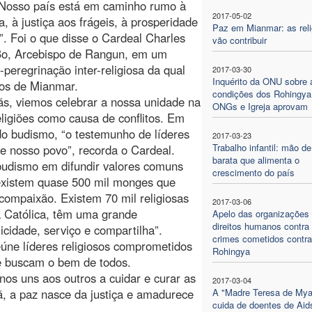
 Nosso país está em caminho rumo à
2017-05-02
a, à justiça aos frágeis, à prosperidade
Paz em Mianmar: as reli
”. Foi o que disse o Cardeal Charles
vão contribuir
o, Arcebispo de Rangun, em um
-peregrinação inter-religiosa da qual
2017-03-30
Inquérito da ONU sobre 
sos de Mianmar.
condições dos Rohingya
ãs, viemos celebrar a nossa unidade na
ONGs e Igreja aprovam
ligiões como causa de conflitos. Em
 do budismo, “o testemunho de líderes
2017-03-23
Trabalho infantil: mão de
e nosso povo”, recorda o Cardeal.
barata que alimenta o
 budismo em difundir valores comuns
crescimento do país
 existem quase 500 mil monges que
ompaixão. Existem 70 mil religiosas
2017-03-06
ja Católica, têm uma grande
Apelo das organizações
direitos humanos contra
cidade, serviço e compartilha”.
crimes cometidos contra
eúne líderes religiosos comprometidos
Rohingya
ue buscam o bem de todos.
nos uns aos outros a cuidar e curar as
2017-03-04
tã, a paz nasce da justiça e amadurece
A "Madre Teresa de My
cuida de doentes de Aid