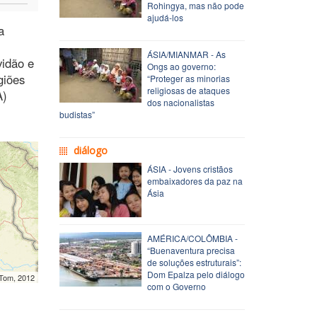
Rohingya, mas não pode
ajudá-los
a
ÁSIA/MIANMAR - As
vidão e
Ongs ao governo:
giões
“Proteger as minorias
religiosas de ataques
A)
dos nacionalistas
budistas”
diálogo
ÁSIA - Jovens cristãos
embaixadores da paz na
Ásia
AMÉRICA/COLÔMBIA -
“Buenaventura precisa
de soluções estruturais”:
Dom Epalza pelo diálogo
mTom, 2012
com o Governo