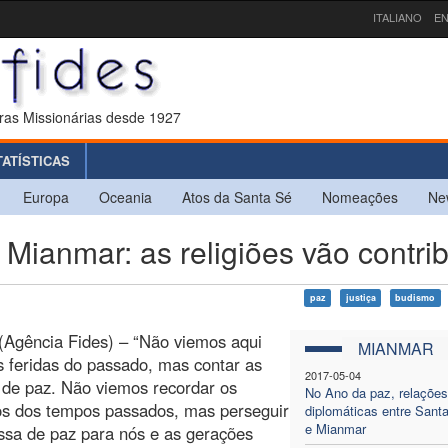
ITALIANO
EN
ras Missionárias desde 1927
TATÍSTICAS
Europa
Oceania
Atos da Santa Sé
Nomeações
Ne
anmar: as religiões vão contrib
paz
justiça
budismo
(Agência Fides) – “Não viemos aqui
MIANMAR
s feridas do passado, mas contar as
2017-05-04
de paz. Não viemos recordar os
No Ano da paz, relações
os dos tempos passados, mas perseguir
diplomáticas entre Sant
e Mianmar
sa de paz para nós e as gerações