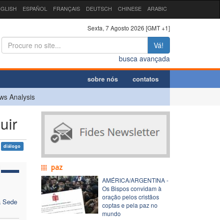
GLISH
ESPAÑOL
FRANÇAIS
DEUTSCH
CHINESE
ARABIC
Sexta, 7 Agosto 2026 [GMT +1]
Vá!
busca avançada
sobre nós
contatos
ws Analysis
uir
diálogo
paz
AMÉRICA/ARGENTINA -
Os Bispos convidam à
oração pelos cristãos
a Sede
coptas e pela paz no
mundo