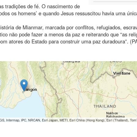
as tradições de fé. O nascimento de
odos os homens’ e quando Jesus ressuscitou havia uma únic
stória de Mianmar, marcada por conflitos, refugiados, escra
co não pode fazer a menos da paz e reiterando que “as reli
com atores do Estado para construir uma paz duradoura”. (P
S, Intermap, iPC, NRCAN, Esri Japan, METI, Esri China (Hong Kong), Esri (Thailand), To