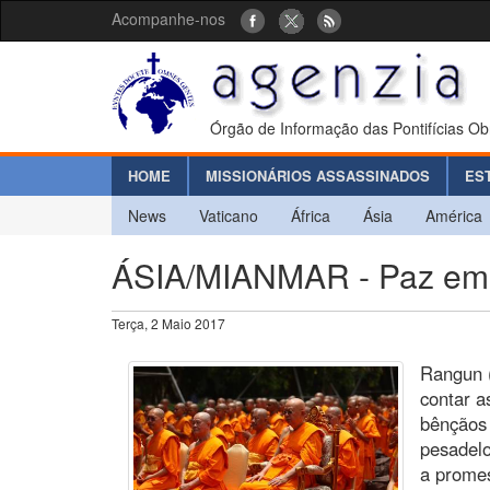
Acompanhe-nos
Órgão de Informação das Pontifícias Ob
HOME
MISSIONÁRIOS ASSASSINADOS
ES
News
Vaticano
África
Ásia
América
ÁSIA/MIANMAR - Paz em Mi
Terça, 2 Maio 2017
Rangun 
contar a
bênçãos 
pesadel
a promes