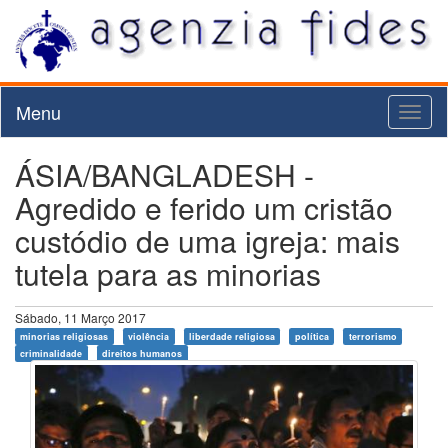
Menu
Toggl
naviga
ÁSIA/BANGLADESH -
Agredido e ferido um cristão
custódio de uma igreja: mais
tutela para as minorias
Sábado, 11 Março 2017
minorias religiosas
violência
liberdade religiosa
política
terrorismo
criminalidade
direitos humanos