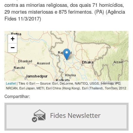
contra as minorias religiosas, dos quais 71 homicídios,
29 mortes misteriosas e 875 ferimentos. (PA) (Agência
Fides 11/3/2017)
+
−
Leaflet
| Tiles © Esri — Source: Esri, DeLorme, NAVTEQ, USGS, Intermap, iPC,
NRCAN, Esri Japan, METI, Esri China (Hong Kong), Esri (Thailand), TomTom, 2012
Compartilhar: