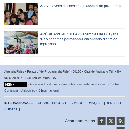
ÁSIA - Jovens cristãos embaixadores da paz na Ásia
AMÉRICA/VENEZUELA - Sacerdotes de Guayana:
“Não podemos permanecer em silêncio diante da
repressão”
Agenzia Fides - Palazzo “de Propaganda Fide” - 00120 - Città del Vaticano Tel. +39-
06-69880115 - Fax +39-06-69880107
Os conteúdos do site estão publicados sob uma
Licença Creative
Commons - Atribuição 4.0 Internacional
INTERNAZIONALE :
ITALIANO
|
ENGLISH
|
ESPAÑOL
|
FRANÇAIS
| |
DEUTSCH
|
CHINESE
|
Acompanhe-nos: