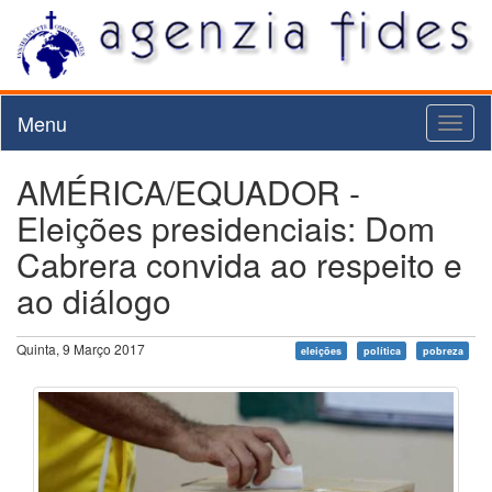
Menu
Toggl
naviga
AMÉRICA/EQUADOR -
Eleições presidenciais: Dom
Cabrera convida ao respeito e
ao diálogo
Quinta, 9 Março 2017
eleições
política
pobreza