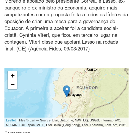
Moreno é apoiado pelo presidente Correa, e Lasso, ex-
banqueiro e ex-ministro da Economia, adquire mais
simpatizantes com a proposta feita a todos os líderes da
oposição de criar uma mesa para a governança do
Equador. A primeira a aceitar foi a candidata social-
cristã, Cynthia Viteri, que ficou em terceiro lugar na
contagem. Viteri disse que apoiará Lasso na rodada
final. (CE) (Agência Fides, 09/03/2017)
+
−
Leaflet
| Tiles © Esri — Source: Esri, DeLorme, NAVTEQ, USGS, Intermap, iPC,
NRCAN, Esri Japan, METI, Esri China (Hong Kong), Esri (Thailand), TomTom, 2012
Compartilhar: