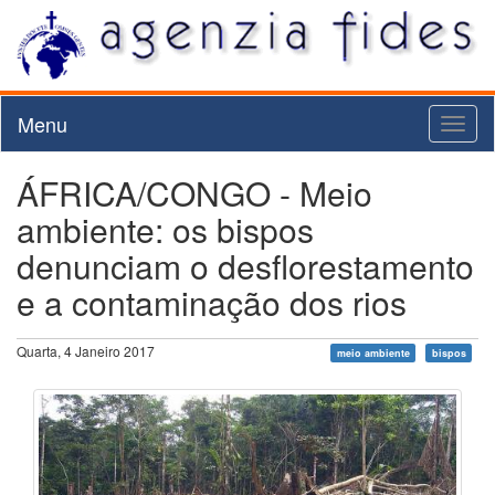
Menu
Toggl
naviga
ÁFRICA/CONGO - Meio
ambiente: os bispos
denunciam o desflorestamento
e a contaminação dos rios
Quarta, 4 Janeiro 2017
meio ambiente
bispos