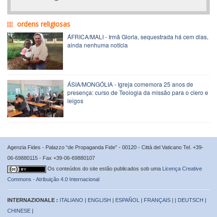
ordens religiosas
ÁFRICA/MALI - Irmã Gloria, sequestrada há cem dias,
ainda nenhuma notícia
ÁSIA/MONGÓLIA - Igreja comemora 25 anos de
presença: curso de Teologia da missão para o clero e
leigos
Agenzia Fides - Palazzo “de Propaganda Fide” - 00120 - Città del Vaticano Tel. +39-
06-69880115 - Fax +39-06-69880107
Os conteúdos do site estão publicados sob uma
Licença Creative
Commons - Atribuição 4.0 Internacional
INTERNAZIONALE :
ITALIANO
|
ENGLISH
|
ESPAÑOL
|
FRANÇAIS
| |
DEUTSCH
|
CHINESE
|