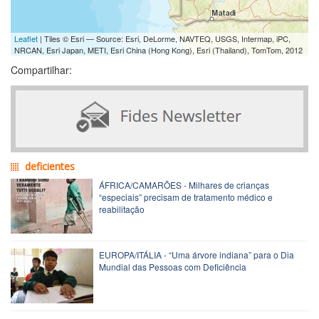
Leaflet
| Tiles © Esri — Source: Esri, DeLorme, NAVTEQ, USGS, Intermap, iPC,
NRCAN, Esri Japan, METI, Esri China (Hong Kong), Esri (Thailand), TomTom, 2012
Compartilhar:
deficientes
ÁFRICA/CAMARÕES - Milhares de crianças
“especiais” precisam de tratamento médico e
reabilitação
EUROPA/ITÁLIA - “Uma árvore indiana” para o Dia
Mundial das Pessoas com Deficiência