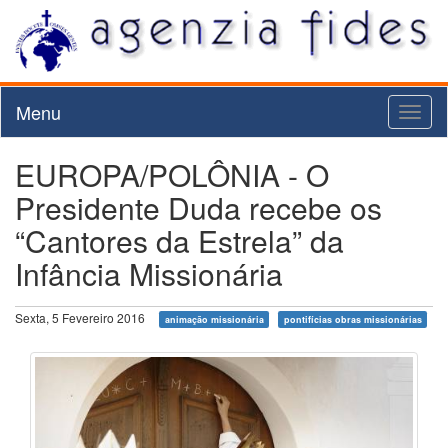
Menu
Toggl
naviga
EUROPA/POLÔNIA - O
Presidente Duda recebe os
“Cantores da Estrela” da
Infância Missionária
Sexta, 5 Fevereiro 2016
animação missionária
pontifícias obras missionárias