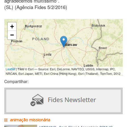
agradecemos muitíssimo”.
(SL) (Agência Fides 5/2/2016)
+
−
Leaflet
| Tiles © Esri — Source: Esri, DeLorme, NAVTEQ, USGS, Intermap, iPC,
NRCAN, Esri Japan, METI, Esri China (Hong Kong), Esri (Thailand), TomTom, 2012
Compartilhar:
animação missionária