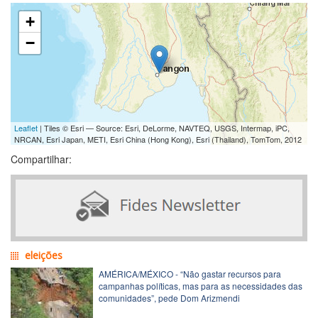
+
−
Leaflet
| Tiles © Esri — Source: Esri, DeLorme, NAVTEQ, USGS, Intermap, iPC,
NRCAN, Esri Japan, METI, Esri China (Hong Kong), Esri (Thailand), TomTom, 2012
Compartilhar:
eleições
AMÉRICA/MÉXICO - “Não gastar recursos para
campanhas políticas, mas para as necessidades das
comunidades”, pede Dom Arizmendi