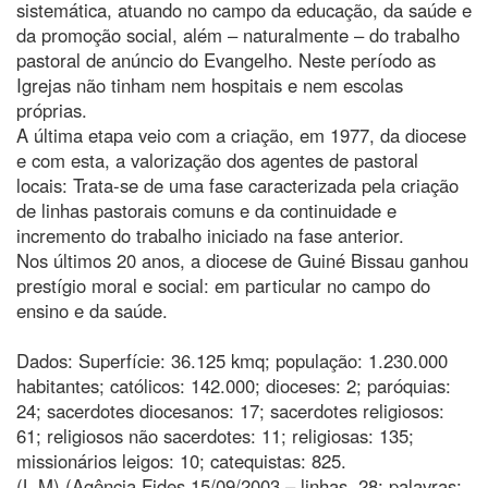
sistemática, atuando no campo da educação, da saúde e
da promoção social, além – naturalmente – do trabalho
pastoral de anúncio do Evangelho. Neste período as
Igrejas não tinham nem hospitais e nem escolas
próprias.
A última etapa veio com a criação, em 1977, da diocese
e com esta, a valorização dos agentes de pastoral
locais: Trata-se de uma fase caracterizada pela criação
de linhas pastorais comuns e da continuidade e
incremento do trabalho iniciado na fase anterior.
Nos últimos 20 anos, a diocese de Guiné Bissau ganhou
prestígio moral e social: em particular no campo do
ensino e da saúde.
Dados: Superfície: 36.125 kmq; população: 1.230.000
habitantes; católicos: 142.000; dioceses: 2; paróquias:
24; sacerdotes diocesanos: 17; sacerdotes religiosos:
61; religiosos não sacerdotes: 11; religiosas: 135;
missionários leigos: 10; catequistas: 825.
(L.M) (Agência Fides 15/09/2003 – linhas. 28; palavras: