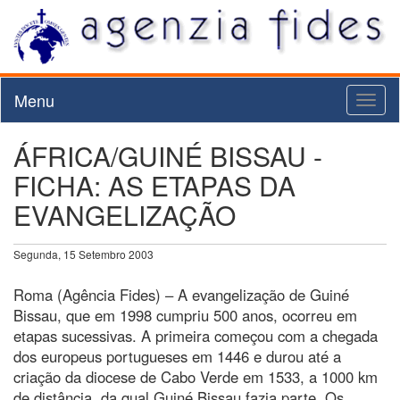
Menu
Toggl
naviga
ÁFRICA/GUINÉ BISSAU -
FICHA: AS ETAPAS DA
EVANGELIZAÇÃO
Segunda, 15 Setembro 2003
Roma (Agência Fides) – A evangelização de Guiné
Bissau, que em 1998 cumpriu 500 anos, ocorreu em
etapas sucessivas. A primeira começou com a chegada
dos europeus portugueses em 1446 e durou até a
criação da diocese de Cabo Verde em 1533, a 1000 km
de distância, da qual Guiné Bissau fazia parte. Os