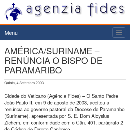
Menu
Toggl
naviga
AMÉRICA/SURINAME –
RENÚNCIA O BISPO DE
PARAMARIBO
Quinta, 4 Setembro 2003
Cidade do Vaticano (Agência Fides) – O Santo Padre
João Paulo II, em 9 de agosto de 2003, aceitou a
renúncia ao governo pastoral da Diocese de Paramaribo
(Suriname), apresentada por S. E. Dom Aloysius
Zichem, em conformidade com o Cân. 401, parágrafo 2
do Código de Direito Canônico.