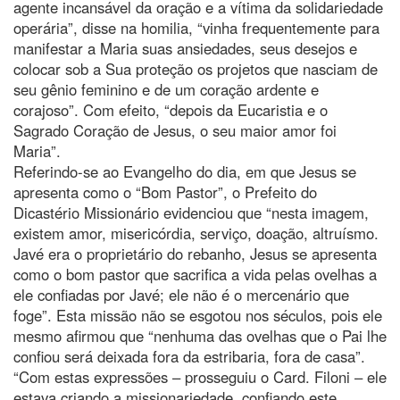
agente incansável da oração e a vítima da solidariedade
operária”, disse na homilia, “vinha frequentemente para
manifestar a Maria suas ansiedades, seus desejos e
colocar sob a Sua proteção os projetos que nasciam de
seu gênio feminino e de um coração ardente e
corajoso”. Com efeito, “depois da Eucaristia e o
Sagrado Coração de Jesus, o seu maior amor foi
Maria”.
Referindo-se ao Evangelho do dia, em que Jesus se
apresenta como o “Bom Pastor”, o Prefeito do
Dicastério Missionário evidenciou que “nesta imagem,
existem amor, misericórdia, serviço, doação, altruísmo.
Javé era o proprietário do rebanho, Jesus se apresenta
como o bom pastor que sacrifica a vida pelas ovelhas a
ele confiadas por Javé; ele não é o mercenário que
foge”. Esta missão não se esgotou nos séculos, pois ele
mesmo afirmou que “nenhuma das ovelhas que o Pai lhe
confiou será deixada fora da estribaria, fora de casa”.
“Com estas expressões – prosseguiu o Card. Filoni – ele
estava criando a missionariedade, confiando este