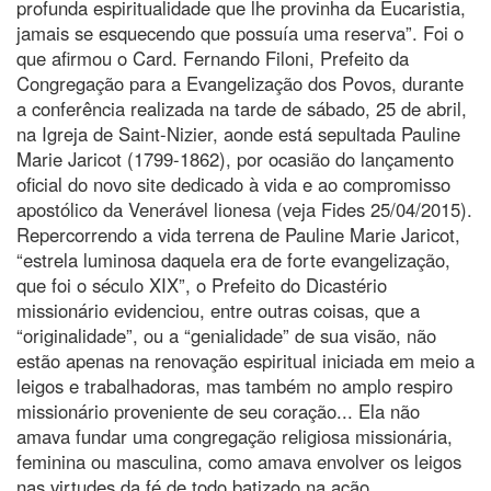
profunda espiritualidade que lhe provinha da Eucaristia,
jamais se esquecendo que possuía uma reserva”. Foi o
que afirmou o Card. Fernando Filoni, Prefeito da
Congregação para a Evangelização dos Povos, durante
a conferência realizada na tarde de sábado, 25 de abril,
na Igreja de Saint-Nizier, aonde está sepultada Pauline
Marie Jaricot (1799-1862), por ocasião do lançamento
oficial do novo site dedicado à vida e ao compromisso
apostólico da Venerável lionesa (veja Fides 25/04/2015).
Repercorrendo a vida terrena de Pauline Marie Jaricot,
“estrela luminosa daquela era de forte evangelização,
que foi o século XIX”, o Prefeito do Dicastério
missionário evidenciou, entre outras coisas, que a
“originalidade”, ou a “genialidade” de sua visão, não
estão apenas na renovação espiritual iniciada em meio a
leigos e trabalhadoras, mas também no amplo respiro
missionário proveniente de seu coração... Ela não
amava fundar uma congregação religiosa missionária,
feminina ou masculina, como amava envolver os leigos
nas virtudes da fé de todo batizado na ação