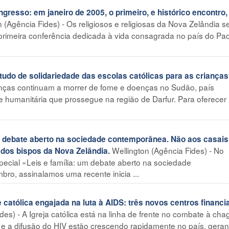
sso: em janeiro de 2005, o primeiro, e histórico encontro,
n (Agência Fides) - Os religiosos e religiosas da Nova Zelândia s
 primeira conferência dedicada à vida consagrada no país do Pací
udo de solidariedade das escolas católicas para as crianças
ianças continuam a morrer de fome e doenças no Sudão, país
se humanitária que prossegue na região de Darfur. Para oferecer
 debate aberto na sociedade contemporânea. Não aos casais
Wellington (Agência Fides) - No
 dos bispos da Nova Zelândia.
pecial «Leis e família: um debate aberto na sociedade
ro, assinalamos uma recente inicia ...
ólica engajada na luta à AIDS: três novos centros financi
es) - A Igreja católica está na linha de frente no combate à cha
e a difusão do HIV estão crescendo rapidamente no país, gera