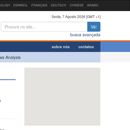
GLISH
ESPAÑOL
FRANÇAIS
DEUTSCH
CHINESE
ARABIC
Sexta, 7 Agosto 2026 [GMT +1]
Vá!
busca avançada
sobre nós
contatos
ws Analysis
e
ey