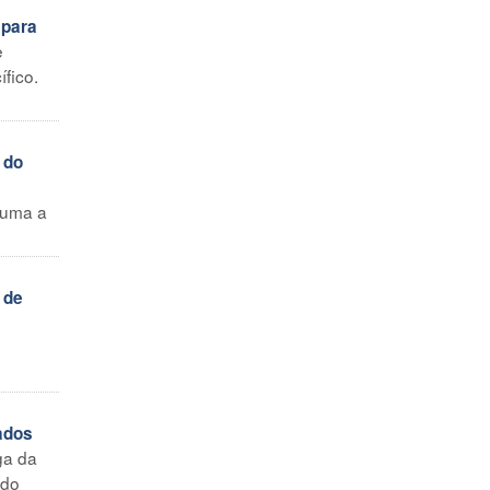
 para
e
fico.
 do
 uma a
 de
ados
ga da
ndo