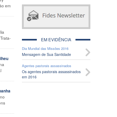
ção em
lia
Trata-
EM EVIDÊNCIA
Dia Mundial das Missões 2016
Mensagem de Sua Santidade
olheu
ana
Agentes pastorais assassinados
l
Os agentes pastorais assassinados
em 2016
mpanha
 no
ens