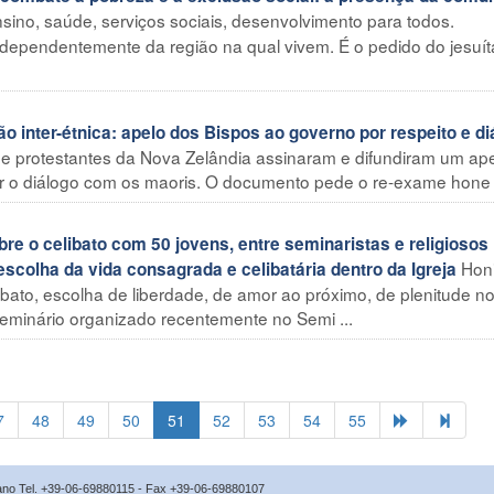
nsino, saúde, serviços sociais, desenvolvimento para todos.
ndependentemente da região na qual vivem. É o pedido do jesuít
inter-étnica: apelo dos Bispos ao governo por respeito e di
s e protestantes da Nova Zelândia assinaram e difundiram um ap
 o diálogo com os maoris. O documento pede o re-exame hone .
o celibato com 50 jovens, entre seminaristas e religiosos
Hon
escolha da vida consagrada e celibatária dentro da Igreja
libato, escolha de liberdade, de amor ao próximo, de plenitude 
 seminário organizado recentemente no Semi ...
7
48
49
50
51
52
53
54
55
icano Tel. +39-06-69880115 - Fax +39-06-69880107