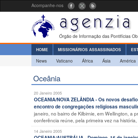
Acompanhe-nos
Órgão de Informação das Pontifícias Ob
HOME
MISSIONÁRIOS ASSASSINADOS
ES
News
Vaticano
África
Ásia
América
Oceânia
20 Janeiro 2005
OCEANIA/NOVA ZELÂNDIA - Os novos desafios d
encontro de congregações religiosas masculi
janeiro, no bairro de Kilbirnie, em Wellington, a
conferência reúne, pela primeira vez na história, 
14 Janeiro 2005
OCEANIA/AUSTRÁLIA - Domingo, 16 de janeiro,