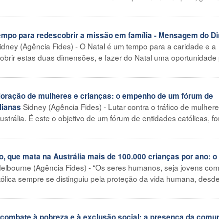
mpo para redescobrir a missão em família - Mensagem do Di
idney (Agência Fides) - O Natal é um tempo para a caridade e a
scobrir estas duas dimensões, e fazer do Natal uma oportunidade
loração de mulheres e crianças: o empenho de um fórum de
Sidney (Agência Fides) - Lutar contra o tráfico de mulher
lianas
ustrália. É este o objetivo de um fórum de entidades católicas, 
, que mata na Austrália mais de 100.000 crianças por ano: o
elbourne (Agência Fides) - “Os seres humanos, seja jovens co
atólica sempre se distinguiu pela proteção da vida humana, desd
combate à pobreza e à exclusão social: a presença da comu