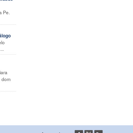
a Pe.
álogo
elo
..
iara
no dom