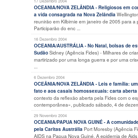
17 Dezembro 2004
OCEANIA/NOVA ZELÂNDIA - Religiosos em congre
Wellingto
a vida consagrada na Nova Zelândia
reunirão em Kilbirnie em janeiro de 2005 para a
Participarão do enc ...
16 Dezembro 2004
OCEANIA/AUSTRÁLIA - No Natal, bolsas de est
Sidney (Agência Fides) - Milhares de cr
Sudão
martirizado por uma longa guerra e por uma cri
...
6 Dezembro 2004
OCEÂNIA/NOVA ZELÂNDIA - Leis e família: um
fato e aos casais homossexuais: carta aberta
contexto da reflexão aberta pela Fides com o es
contemporânea», publicado sábado, 4 de dezemb
29 Novembro 2004
OCEANIA/PAPUA NOVA GUINÉ - A comunidade cat
Port Moresby (Agência Fid
pela Caritas Austrália
AIDS na Papua Nova Guiné. A epidemia de Aids 