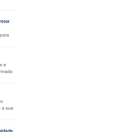
retor
 para
es e
formado
mo
e a sua
nidade