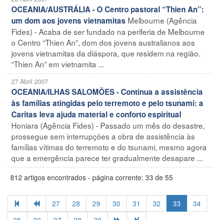
OCEANIA/AUSTRÁLIA - O Centro pastoral “Thien An”:
Melbourne (Agência
um dom aos jovens vietnamitas
Fides) - Acaba de ser fundado na periferia de Melbourne
o Centro “Thien An”, dom dos jovens australianos aos
jovens vietnamitas da diáspora, que residem na região.
“Thien An” em vietnamita ...
27 Abril 2007
OCEANIA/ILHAS SALOMÕES - Continua a assistência
às famílias atingidas pelo terremoto e pelo tsunami: a
Caritas leva ajuda material e conforto espiritual
Honiara (Agência Fides) - Passado um mês do desastre,
prossegue sem interrupções a obra de assistência às
famílias vítimas do terremoto e do tsunami, mesmo agora
que a emergência parece ter gradualmente desapare ...
812 artigos encontrados - página corrente: 33 de 55
27
28
29
30
31
32
33
34
35
36
37
38
39