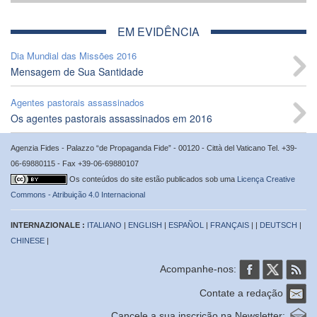
EM EVIDÊNCIA
Dia Mundial das Missões 2016
Mensagem de Sua Santidade
Agentes pastorais assassinados
Os agentes pastorais assassinados em 2016
Agenzia Fides - Palazzo “de Propaganda Fide” - 00120 - Città del Vaticano Tel. +39-
06-69880115 - Fax +39-06-69880107
Os conteúdos do site estão publicados sob uma
Licença Creative
Commons - Atribuição 4.0 Internacional
INTERNAZIONALE :
ITALIANO
|
ENGLISH
|
ESPAÑOL
|
FRANÇAIS
| |
DEUTSCH
|
CHINESE
|
Acompanhe-nos:
Contate a redação
Cancele a sua inscrição na Newsletter: