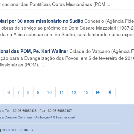
acional das Pontifícias Obras Missionárias (POM ...
Concesio (Agência Fide
ari por 30 anos missionário no Sudão
 obras de serviço ao próximo de Dom Cesare Mazzolari (1937-2
da na África subsaariana, no Sudão, será lembrado numa expos
Cidade do Vaticano (Agência Fi
nal das POM, Pe. Karl Wallner
ação para a Evangelização dos Povos, em 5 de fevereiro de 201
ssionárias (POM), ...
6
7
8
9
10
11
12
13
icano Tel. +39-06-69880115 - Fax +39-06-69880107
ça Creative Commons - Atribuição 4.0 Internacional
 |
DEUTSCH
|
CHINESE
|