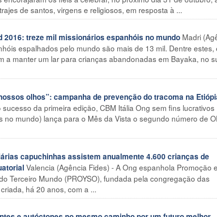
ajes de santos, virgens e religiosos, em resposta à ...
Madri (Ag
016: treze mil missionários espanhóis no mundo
nhóis espalhados pelo mundo são mais de 13 mil. Dentre estes, 
m a manter um lar para crianças abandonadas em Bayaka, no s
ossos olhos”: campanha de prevenção do tracoma na Etiópi
o sucesso da primeira edição, CBM Itália Ong sem fins lucrativos
os no mundo) lança para o Mês da Vista o segundo número de Ol
rias capuchinhas assistem anualmente 4.600 crianças de
Valencia (Agência Fides) - A Ong espanhola Promoção 
atorial
 do Terceiro Mundo (PROYSO), fundada pela congregação das
criada, há 20 anos, com a ...
es e autóctones no mesmo caminho por um futuro melhor