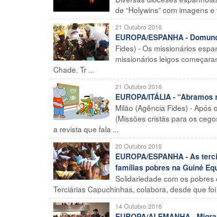
de “Holywins” com imagens e tr
21 Outubro 2016
EUROPA/ESPANHA - Domund 2
Fides) - Os missionários espa
missionários leigos começara
Chade. Tr ...
21 Outubro 2016
EUROPA/ITÁLIA - “Abramos n
Milão (Agência Fides) - Após 
(Missões cristãs para os ceg
a revista que fala ...
20 Outubro 2016
EUROPA/ESPANHA - As terciá
famílias pobres na Guiné Equ
Solidariedade com os pobres
Terciárias Capuchinhas, colabora, desde que foi 
14 Outubro 2016
EUROPA/ALEMANHA - Migrant