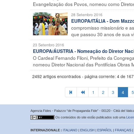
Evangelização dos Povos, nomeou como Diretor n
28 Setembro 2016
EUROPA/ITÁLIA - Dom Mazzol
compromisso missionário e as
que passou 30 anos de sua vi
23 Setembro 2016
EUROPA/ÁUSTRIA - Nomeação do Diretor Nacio
O Cardeal Fernando Filoni, Prefeito da Congreg
nomeou Diretor Nacional das Pontifícias Obras Mi
2492 artigos encontrados - página corrente: 4 de 167
1
2
3
4
5
Agenzia Fides - Palazzo “de Propaganda Fide” - 00120 - Città del Vat
Os conteúdos do site estão publicados sob uma
Licen
INTERNAZIONALE :
ITALIANO
|
ENGLISH
|
ESPAÑOL
|
FRANÇAIS
|