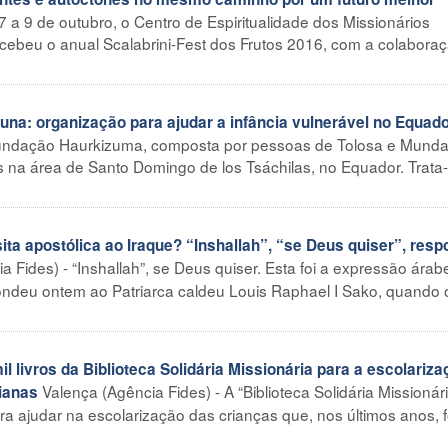
 7 a 9 de outubro, o Centro de Espiritualidade dos Missionários
ecebeu o anual Scalabrini-Fest dos Frutos 2016, com a colabora
a: organização para ajudar a infância vulnerável no Equad
 fundação Haurkizuma, composta por pessoas de Tolosa e Munda
ios na área de Santo Domingo de los Tsáchilas, no Equador. Trata
 apostólica ao Iraque? “Inshallah”, “se Deus quiser”, resp
cia Fides) - “Inshallah”, se Deus quiser. Esta foi a expressão ára
ondeu ontem ao Patriarca caldeu Louis Raphael I Sako, quando 
livros da Biblioteca Solidária Missionária para a escolariza
Valença (Agência Fides) - A “Biblioteca Solidária Missionár
ianas
ara ajudar na escolarização das crianças que, nos últimos anos, 