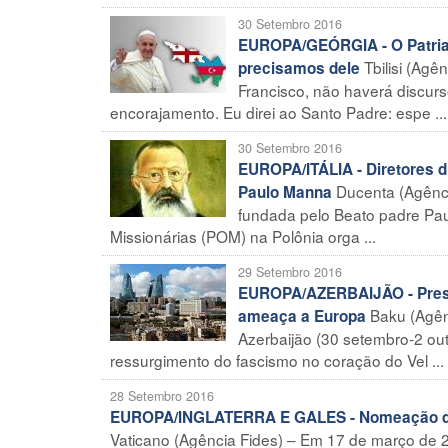
30 Setembro 2016
EUROPA/GEÓRGIA - O Patriarc
Tbilisi (Ag
precisamos dele
Francisco, não haverá discur
encorajamento. Eu direi ao Santo Padre: espe ...
30 Setembro 2016
EUROPA/ITÁLIA - Diretores 
Ducenta (Agênci
Paulo Manna
fundada pelo Beato padre Pau
Missionárias (POM) na Polônia orga ...
29 Setembro 2016
EUROPA/AZERBAIJÃO - Presid
Baku (Agên
ameaça a Europa
Azerbaijão (30 setembro-2 out
ressurgimento do fascismo no coração do Vel ...
28 Setembro 2016
EUROPA/INGLATERRA E GALES - Nomeação do 
Vaticano (Agência Fides) – Em 17 de março de 2