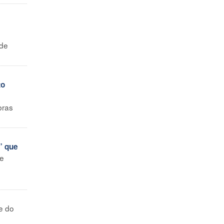
 de
to
,
bras
” que
 e
e do