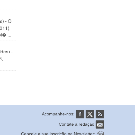
s) - O
011),
i� ...
des) -
6,
Acompanhe-nos:
Contate a redação
Cancele a sua inscrição na Newsletter: