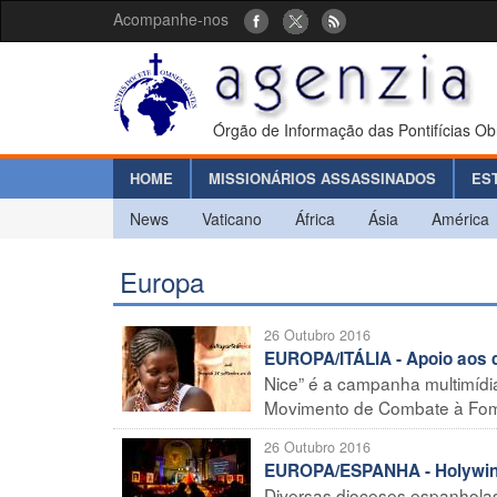
Acompanhe-nos
Órgão de Informação das Pontifícias Ob
HOME
MISSIONÁRIOS ASSASSINADOS
ES
News
Vaticano
África
Ásia
América
Europa
26 Outubro 2016
EUROPA/ITÁLIA - Apoio aos d
Nice” é a campanha multimídi
Movimento de Combate à Fome 
26 Outubro 2016
EUROPA/ESPANHA - Holywins
Diversas dioceses espanholas 