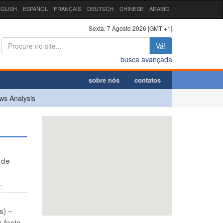
GLISH
ESPAÑOL
FRANÇAIS
DEUTSCH
CHINESE
ARABIC
Sexta, 7 Agosto 2026 [GMT +1]
Vá!
busca avançada
sobre nós
contatos
ws Analysis
 de
.
s) –
 festa