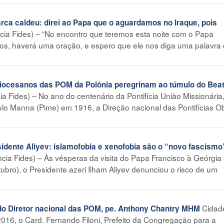
a caldeu: direi ao Papa que o aguardamos no Iraque, pois
ência Fides) – “No encontro que teremos esta noite com o Papa
sos, haverá uma oração, e espero que ele nos diga uma palavra
diocesanos das POM da Polônia peregrinam ao túmulo do Bea
a Fides) – No ano do centenário da Pontifícia União Missionária
lo Manna (Pime) em 1916, a Direção nacional das Pontifícias O
ente Aliyev: islamofobia e xenofobia são o “novo fascismo
cia Fides) – Às vésperas da visita do Papa Francisco à Geórgia
ubro), o Presidente azeri Ilham Aliyev denunciou o risco de um
Cidad
Diretor nacional das POM, pe. Anthony Chantry MHM
016, o Card. Fernando Filoni, Prefeito da Congregação para a