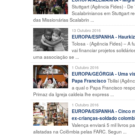
Stuttgart (Agência Fides) - De
Scalabrinianos em Stuttgart r
das Missionárias Scalabrin ...
13 Outubro 2016
EUROPA/ESPANHA - Haurkizun
Tolosa - (Agência Fides) – A
vai financiar projetos solidár
uma associação se ...
1 Outubro 2016
EUROPA/GEÓRGIA - Uma visita
Tbilisi (Agên
Papa Francisco
a qual o Papa Francisco resp
Primaz da Igreja caldeia lhe express ...
1 Outubro 2016
EUROPA/ESPANHA - Cinco mil 
ex-crianças-soldado colomb
Valença enviará 5 mil livros p
alistadas na Colômbia pelas FARC. Segun ...