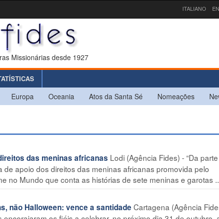
ITALIANO
EN
ras Missionárias desde 1927
TATÍSTICAS
Europa
Oceania
Atos da Santa Sé
Nomeações
Ne
Lodi (Agência Fides) - “Da parte
ireitos das meninas africanas
a de apoio dos direitos das meninas africanas promovida pelo
no Mundo que conta as histórias de sete meninas e garotas ..
Cartagena (Agência Fide
, não Halloween: vence a santidade
encorajaram os fiéis a celebrar, no próximo dia 31 de outubro, a