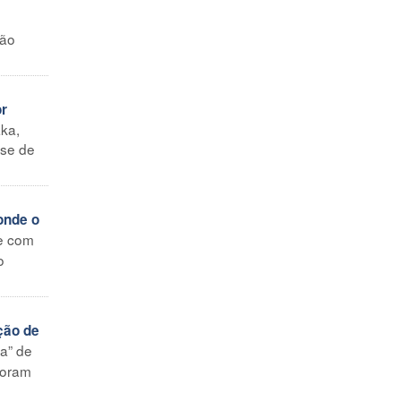
ção
or
ka,
-se de
onde o
be com
o
ção de
ia” de
foram