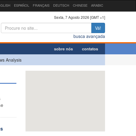
GLISH
ESPAÑOL
FRANÇAIS
DEUTSCH
CHINESE
ARABIC
Sexta, 7 Agosto 2026 [GMT +1]
Vá!
busca avançada
sobre nós
contatos
ws Analysis
a
se
as