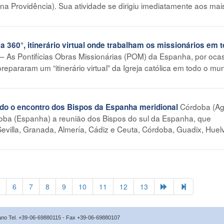
a Providência). Sua atividade se dirigiu imediatamente aos mai
60°, itinerário virtual onde trabalham os missionários em t
 – As Pontifícias Obras Missionárias (POM) da Espanha, por oca
epararam um “itinerário virtual” da Igreja católica em todo o mu
Córdoba (Ag
o o encontro dos Bispos da Espanha meridional
oba (Espanha) a reunião dos Bispos do sul da Espanha, que
villa, Granada, Almería, Cádiz e Ceuta, Córdoba, Guadix, Huel
6
7
8
9
10
11
12
13
icano Tel. +39-06-69880115 - Fax +39-06-69880107