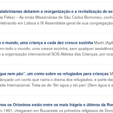
brinianas debatem a reorganização e a revitalização do se
ia Fides) – As irmãs Missionárias de São Carlos Borromeu, con
elebrando em Lisboa a IX Assembleia-geral de sua congregação
Madri (Agê
o mundo, uma criança a cada dez cresce sozinha
 em todo o mundo, uma cresce sozinha, sem qualquer assistênci
 a organização internacional SOS Aldeias das Crianças, por oc
M
a nem pão”, um conto sobre os refugiados para crianças
 lançado um conto que narra o drama dos refugiados, e parte da
stia Internacional. Trata-se de ‘Sin agua y sin pan’ (Sem água e
s os Orioninos estão entre os mais frágeis e últimos da R
Em 1991, chegaram em Bucareste os primeiros religiosos de Dom