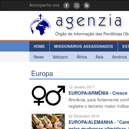
Acompanhe-nos
Órgão de Informação das Pontifícias Ob
HOME
MISSIONÁRIOS ASSASSINADOS
ES
News
Vaticano
África
Ásia
América
Europa
12 Janeiro 2017
EUROPA/ARMÊNIA - Cresce o
Armênia, país fortemente conhe
registra o terceiro maior índi
22 Dezembro 2016
EUROPA/ALEMANHA - “Cantores
pelas mudanças climáticas