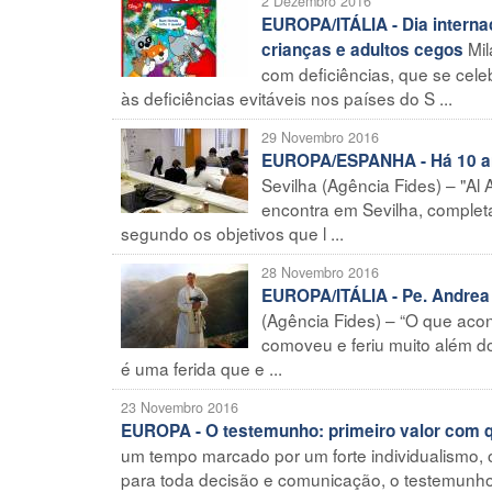
2 Dezembro 2016
EUROPA/ITÁLIA - Dia internac
Mil
crianças e adultos cegos
com deficiências, que se cele
às deficiências evitáveis nos países do S ...
29 Novembro 2016
EUROPA/ESPANHA - Há 10 ano
Sevilha (Agência Fides) – "Al
encontra em Sevilha, complet
segundo os objetivos que l ...
28 Novembro 2016
EUROPA/ITÁLIA - Pe. Andrea 
(Agência Fides) – “O que acon
comoveu e feriu muito além do
é uma ferida que e ...
23 Novembro 2016
EUROPA - O testemunho: primeiro valor com q
um tempo marcado por um forte individualismo,
para toda decisão e comunicação, o testemunho 