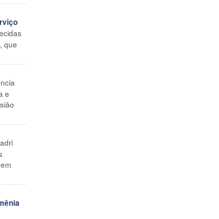
rviço
hecidas
, que
ncia
a e
asião
adri
s
 sem
omênia