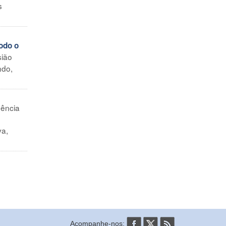
s
odo o
sião
ndo,
ência
va,
Acompanhe-nos: