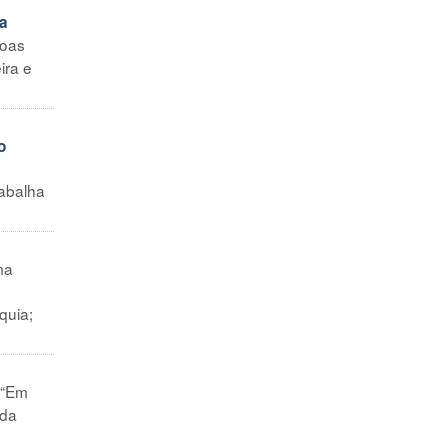
ra
soas
ira e
o
rabalha
ma
quia;
 “Em
ida