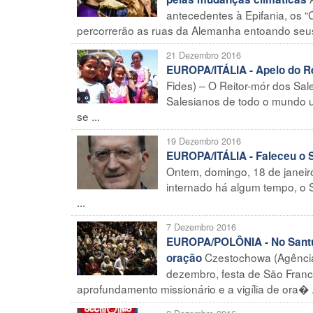
antecedentes à Epifania, os “C
percorrerão as ruas da Alemanha entoando seus 
21 Dezembro 2016
EUROPA/ITÁLIA - Apelo do Re
Fides) – O Reitor-mór dos Sa
Salesianos de todo o mundo um
se ...
19 Dezembro 2016
EUROPA/ITÁLIA - Faleceu o S
Ontem, domingo, 18 de janeiro
internado há algum tempo, o 
...
7 Dezembro 2016
EUROPA/POLÔNIA - No Santuár
Czestochowa (Agência
oração
dezembro, festa de São Franc
aprofundamento missionário e a vigília de ora� .