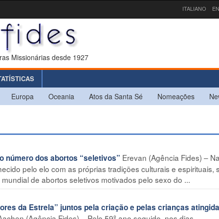
ITALIANO
EN
ras Missionárias desde 1927
TATÍSTICAS
Europa
Oceania
Atos da Santa Sé
Nomeações
Ne
Erevan (Agência Fides) – N
 número dos abortos “seletivos”
cido pelo elo com as próprias tradições culturais e espirituais, 
ce mundial de abortos seletivos motivados pelo sexo do ...
 da Estrela” juntos pela criação e pelas crianças atingid
Aachen (Agência Fides) – Pelo 59º ano seguido, nos dias