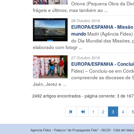
Orione (Pequena Obra da Divin
frágeis e últimos, mas também ao ...
28 Outubro 2016
EUROPA/ESPANHA - Missão a 3
Madri (Agência Fides)
mundo
do Dia Mundial das Missões, pr
elaborado com fotogr ...
27 Outubro 2016
EUROPA/ESPANHA - Concluíd
Fides) – Concluiu-se em Córd
compreende as dioceses de Se
Jaén, Jerez e ...
2492 artigos encontrados - página corrente: 3 de 167
1
2
3
4
5
Agenzia Fides - Palazzo “de Propaganda Fide” - 00120 - Città del Vat