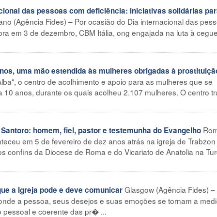
ional das pessoas com deficiência: iniciativas solidárias pa
ano (Agência Fides) – Por ocasião do Dia internacional das pes
bra em 3 de dezembro, CBM Itália, ong engajada na luta à cegue
s, uma mão estendida às mulheres obrigadas à prostituiçã
 Alba", o centro de acolhimento e apoio para as mulheres que se
a 10 anos, durante os quais acolheu 2.107 mulheres. O centro t
Ro
Santoro: homem, fiel, pastor e testemunha do Evangelho
teceu em 5 de fevereiro de dez anos atrás na igreja de Trabzon
s confins da Diocese de Roma e do Vicariato de Anatolia na Tur
Glasgow (Agência Fides) –
ue a Igreja pode e deve comunicar
 onde a pessoa, seus desejos e suas emoções se tornam a med
pessoal e coerente das pr� ...