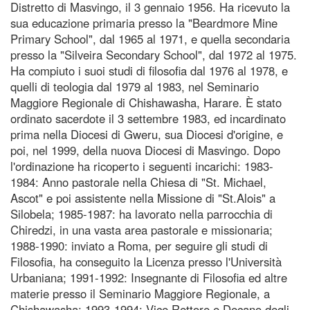
Distretto di Masvingo, il 3 gennaio 1956. Ha ricevuto la
sua educazione primaria presso la "Beardmore Mine
Primary School", dal 1965 al 1971, e quella secondaria
presso la "Silveira Secondary School", dal 1972 al 1975.
Ha compiuto i suoi studi di filosofia dal 1976 al 1978, e
quelli di teologia dal 1979 al 1983, nel Seminario
Maggiore Regionale di Chishawasha, Harare. È stato
ordinato sacerdote il 3 settembre 1983, ed incardinato
prima nella Diocesi di Gweru, sua Diocesi d'origine, e
poi, nel 1999, della nuova Diocesi di Masvingo. Dopo
l'ordinazione ha ricoperto i seguenti incarichi: 1983-
1984: Anno pastorale nella Chiesa di "St. Michael,
Ascot" e poi assistente nella Missione di "St.Alois" a
Silobela; 1985-1987: ha lavorato nella parrocchia di
Chiredzi, in una vasta area pastorale e missionaria;
1988-1990: inviato a Roma, per seguire gli studi di
Filosofia, ha conseguito la Licenza presso l'Università
Urbaniana; 1991-1992: Insegnante di Filosofia ed altre
materie presso il Seminario Maggiore Regionale, a
Chishawasha; 1993-1994: Vice Rettore e Decano degli