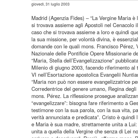
giovedì, 31 luglio 2003
Madrid (Agenzia Fides) – “La Vergine Maria è l
si trovava assieme agli Apostoli nel Cenacolo i
caso che si trovava assieme a loro e quindi ques
la sua missione, per volontà divina, è essenzia
domande con le quali mons. Francisco Pérez, 
Nazionale delle Pontificie Opere Missionarie de
“Maria, Stella dell’Evangelizzazione” pubblicat
Milenio di giugno 2003, facendo riferimento al 
VI nell’Esortazione apostolica Evangelii Nuntia
“Maria non può non essere evangelizzatrice pe
Corredentrice del genere umano, Regina degli 
mons. Pérez. La riflessione prosegue analizzand
“evangelizzare”: bisogna fare riferimento a Ge
testimone con la sua parola, con la sua vita, p
verità annunciata e predicata”. Cristo è quindi 
e Maria è sua madre, strettamente unita a Lui: 
unita a quella della Vergine che senza di Lei n