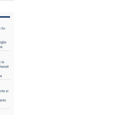
 fin
iglia
es
 la
lesiali
pa
nte si
anto