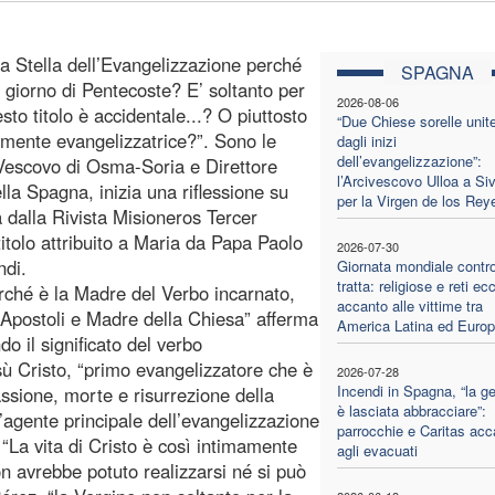
a Stella dell’Evangelizzazione perché
SPAGNA
l giorno di Pentecoste? E’ soltanto per
2026-08-06
to titolo è accidentale...? O piuttosto
“Due Chiese sorelle unite
lmente evangelizzatrice?”. Sono le
dagli inizi
dell’evangelizzazione”:
Vescovo di Osma-Soria e Direttore
l’Arcivescovo Ulloa a Siv
lla Spagna, inizia una riflessione su
per la Virgen de los Rey
a dalla Rivista Misioneros Tercer
titolo attribuito a Maria da Papa Paolo
2026-07-30
ndi.
Giornata mondiale contro
tratta: religiose e reti ecc
rché è la Madre del Verbo incarnato,
accanto alle vittime tra
Apostoli e Madre della Chiesa” afferma
America Latina ed Euro
o il significato del verbo
sù Cristo, “primo evangelizzatore che è
2026-07-28
Incendi in Spagna, “la ge
assione, morte e risurrezione della
è lasciata abbracciare”:
l’agente principale dell’evangelizzazione
parrocchie e Caritas acc
“La vita di Cristo è così intimamente
agli evacuati
on avrebbe potuto realizzarsi né si può