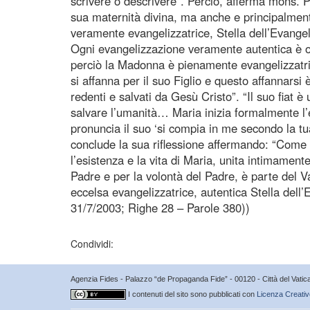
scrivere o descrivere”. Perciò, afferma mons. P
sua maternità divina, ma anche e principalmen
veramente evangelizzatrice, Stella dell’Evangel
Ogni evangelizzazione veramente autentica è or
perciò la Madonna è pienamente evangelizzatric
si affanna per il suo Figlio e questo affannarsi
redenti e salvati da Gesù Cristo”. “Il suo fiat è 
salvare l’umanità… Maria inizia formalmente l
pronuncia il suo ‘si compia in me secondo la t
conclude la sua riflessione affermando: “Come t
l’esistenza e la vita di Maria, unita intimamente 
Padre e per la volontà del Padre, è parte del Va
eccelsa evangelizzatrice, autentica Stella dell
31/7/2003; Righe 28 – Parole 380))
Condividi:
Agenzia Fides - Palazzo “de Propaganda Fide” - 00120 - Città del Vat
I contenuti del sito sono pubblicati con
Licenza Creativ