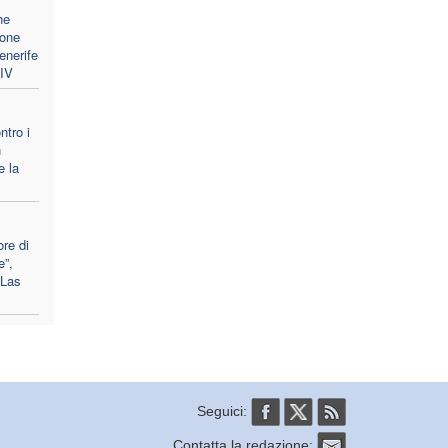
he
ione
enerife
XIV
ntro i
n
e la
ore di
e”,
 Las
Seguici:
Contatta la redazione: