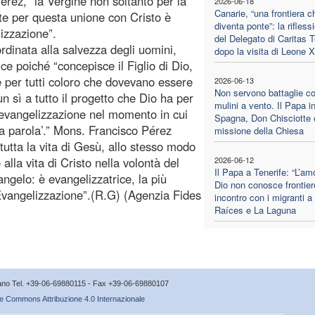
érez, “la Vergine non soltanto per la
2026-06-18
Canarie, “una frontiera c
te per questa unione con Cristo è
diventa ponte”: la rifless
izzazione”.
del Delegato di Caritas T
dinata alla salvezza degli uomini,
dopo la visita di Leone 
e poiché “concepisce il Figlio di Dio,
 è per tutti coloro che dovevano essere
2026-06-13
Non servono battaglie co
un sì a tutto il progetto che Dio ha per
mulini a vento. Il Papa i
’evangelizzazione nel momento in cui
Spagna, Don Chisciotte 
ua parola’.” Mons. Francisco Pérez
missione della Chiesa
utta la vita di Gesù, allo stesso modo
alla vita di Cristo nella volontà del
2026-06-12
Il Papa a Tenerife: “L’am
ngelo: è evangelizzatrice, la più
Dio non conosce frontier
’Evangelizzazione”.(R.G) (Agenzia Fides
incontro con i migranti a
Raíces e La Laguna
icano Tel. +39-06-69880115 - Fax +39-06-69880107
e Commons Attribuzione 4.0 Internazionale