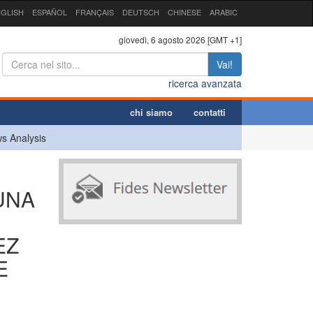
GLISH
ESPAÑOL
FRANÇAIS
DEUTSCH
CHINESE
ARABIC
giovedì, 6 agosto 2026 [GMT +1]
Vai!
ricerca avanzata
chi siamo
contatti
s Analysis
UNA
EZ
E