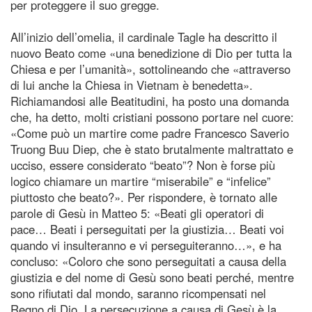
per proteggere il suo gregge.
All’inizio dell’omelia, il cardinale Tagle ha descritto il
nuovo Beato come «una benedizione di Dio per tutta la
Chiesa e per l’umanità», sottolineando che «attraverso
di lui anche la Chiesa in Vietnam è benedetta».
Richiamandosi alle Beatitudini, ha posto una domanda
che, ha detto, molti cristiani possono portare nel cuore:
«Come può un martire come padre Francesco Saverio
Truong Buu Diep, che è stato brutalmente maltrattato e
ucciso, essere considerato “beato”? Non è forse più
logico chiamare un martire “miserabile” e “infelice”
piuttosto che beato?». Per rispondere, è tornato alle
parole di Gesù in Matteo 5: «Beati gli operatori di
pace… Beati i perseguitati per la giustizia… Beati voi
quando vi insulteranno e vi perseguiteranno…», e ha
concluso: «Coloro che sono perseguitati a causa della
giustizia e del nome di Gesù sono beati perché, mentre
sono rifiutati dal mondo, saranno ricompensati nel
Regno di Dio. La persecuzione a causa di Gesù è la