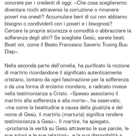
concrete per i credenti di oggi: «Che cosa sceglieremo:
diventare ricchi attraverso la corruzione o rimanere
poveri ma onesti? Accumulare beni di cui non abbiamo
bisogno o condividerli con i poveri e i bisognosi?
Cercare la propria sicurezza e comodità o abbracciare la
sofferenza degli altri? Se scegliete Gesù, sarete beati.
Beati voi, come il Beato Francesco Saverio Truong Buu
Diep».
Nella seconda parte dell’omelia, ha purificato la nozione
di martirio ricordandone il significato autenticamente
cristiano, lontano da ogni fascinazione per la sofferenza
o da una forma di eroismo mondano, e radicato invece
nella testimonianza a Cristo. «Spesso associamo il
martirio alla sofferenza e alla morte», ha osservato,
«ma come la beatitudine a causa della giustizia e del
nome di Gesù, il martirio (marturia) significa rendere
testimonianza a Gesù». Il martire, ha spiegato,
«proclama la verità su Gesù attraverso le sue parole, le
sue azioni e le sue relazioni», e la sua disponibilità a