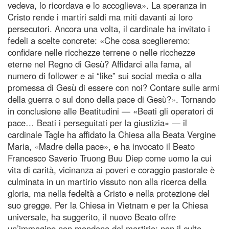
vedeva, lo ricordava e lo accoglieva». La speranza in
Cristo rende i martiri saldi ma miti davanti ai loro
persecutori. Ancora una volta, il cardinale ha invitato i
fedeli a scelte concrete: «Che cosa sceglieremo:
confidare nelle ricchezze terrene o nelle ricchezze
eterne nel Regno di Gesù? Affidarci alla fama, al
numero di follower e ai “like” sui social media o alla
promessa di Gesù di essere con noi? Contare sulle armi
della guerra o sul dono della pace di Gesù?». Tornando
in conclusione alle Beatitudini — «Beati gli operatori di
pace… Beati i perseguitati per la giustizia» — il
cardinale Tagle ha affidato la Chiesa alla Beata Vergine
Maria, «Madre della pace», e ha invocato il Beato
Francesco Saverio Truong Buu Diep come uomo la cui
vita di carità, vicinanza ai poveri e coraggio pastorale è
culminata in un martirio vissuto non alla ricerca della
gloria, ma nella fedeltà a Cristo e nella protezione del
suo gregge. Per la Chiesa in Vietnam e per la Chiesa
universale, ha suggerito, il nuovo Beato offre
un’immagine non mondana del martirio: non il culto