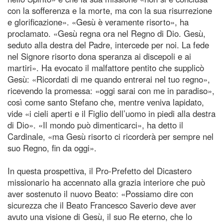
con la sofferenza e la morte, ma con la sua risurrezione
e glorificazione». «Gesù è veramente risorto», ha
proclamato. «Gesù regna ora nel Regno di Dio. Gesù,
seduto alla destra del Padre, intercede per noi. La fede
nel Signore risorto dona speranza ai discepoli e ai
martiri». Ha evocato il malfattore pentito che supplicò
Gesù: «Ricordati di me quando entrerai nel tuo regno»,
ricevendo la promessa: «oggi sarai con me in paradiso»,
così come santo Stefano che, mentre veniva lapidato,
vide «i cieli aperti e il Figlio dell’uomo in piedi alla destra
di Dio». «Il mondo può dimenticarci», ha detto il
Cardinale, «ma Gesù risorto ci ricorderà per sempre nel
suo Regno, fin da oggi».
In questa prospettiva, il Pro-Prefetto del Dicastero
missionario ha accennato alla grazia interiore che può
aver sostenuto il nuovo Beato: «Possiamo dire con
sicurezza che il Beato Francesco Saverio deve aver
avuto una visione di Gesù, il suo Re eterno, che lo