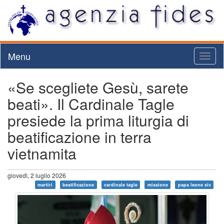
Menu
Toggl
naviga
«Se scegliete Gesù, sarete
beati». Il Cardinale Tagle
presiede la prima liturgia di
beatificazione in terra
vietnamita
giovedì, 2 luglio 2026
martiri
beatificazione
cardinale tagle
missione
papa leone xiv