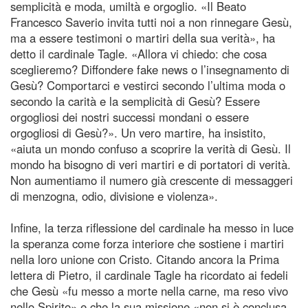
semplicità e moda, umiltà e orgoglio. «Il Beato
Francesco Saverio invita tutti noi a non rinnegare Gesù,
ma a essere testimoni o martiri della sua verità», ha
detto il cardinale Tagle. «Allora vi chiedo: che cosa
sceglieremo? Diffondere fake news o l’insegnamento di
Gesù? Comportarci e vestirci secondo l’ultima moda o
secondo la carità e la semplicità di Gesù? Essere
orgogliosi dei nostri successi mondani o essere
orgogliosi di Gesù?». Un vero martire, ha insistito,
«aiuta un mondo confuso a scoprire la verità di Gesù. Il
mondo ha bisogno di veri martiri e di portatori di verità.
Non aumentiamo il numero già crescente di messaggeri
di menzogna, odio, divisione e violenza».
Infine, la terza riflessione del cardinale ha messo in luce
la speranza come forza interiore che sostiene i martiri
nella loro unione con Cristo. Citando ancora la Prima
lettera di Pietro, il cardinale Tagle ha ricordato ai fedeli
che Gesù «fu messo a morte nella carne, ma reso vivo
nello Spirito» e che la sua missione «non si è conclusa