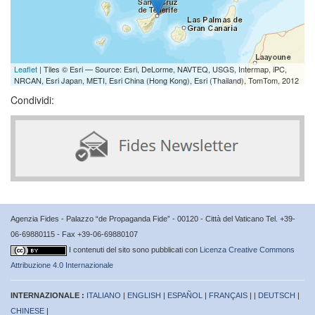
Leaflet
| Tiles © Esri — Source: Esri, DeLorme, NAVTEQ, USGS, Intermap, iPC,
NRCAN, Esri Japan, METI, Esri China (Hong Kong), Esri (Thailand), TomTom, 2012
Condividi:
Agenzia Fides - Palazzo “de Propaganda Fide” - 00120 - Città del Vaticano Tel. +39-
06-69880115 - Fax +39-06-69880107
I contenuti del sito sono pubblicati con
Licenza Creative Commons
Attribuzione 4.0 Internazionale
INTERNAZIONALE :
ITALIANO
|
ENGLISH
|
ESPAÑOL
|
FRANÇAIS
| |
DEUTSCH
|
CHINESE
|