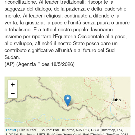
riconciliazione. Ai leader tradizionali: riscoprite la
saggezza del dialogo, della pazienza e della leadership
morale. Ai leader religiosi: continuate a difendere la
verità, la giustizia, la pace e l'unità senza paura o timore
o tribalismo. E a tutto il nostro popolo: lavoriamo
insieme per riportare l'Equatoria Occidentale alla pace,
allo sviluppo, affinché il nostro Stato possa dare un
contributo significativo all'unità e al futuro del Sud
Sudan.
(AP) (Agenzia Fides 18/5/2026)
+
−
Leaflet
| Tiles © Esri — Source: Esri, DeLorme, NAVTEQ, USGS, Intermap, iPC,
NRCAN, Esri Japan, METI, Esri China (Hong Kong), Esri (Thailand), TomTom, 2012