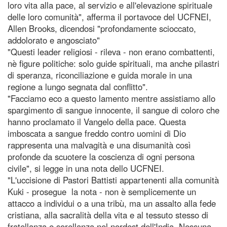
loro vita alla pace, al servizio e all'elevazione spirituale
delle loro comunità", afferma il portavoce del UCFNEI,
Allen Brooks, dicendosi "profondamente scioccato,
addolorato e angosciato"
"Questi leader religiosi - rileva - non erano combattenti,
nè figure politiche: solo guide spirituali, ma anche pilastri
di speranza, riconciliazione e guida morale in una
regione a lungo segnata dal conflitto".
"Facciamo eco a questo lamento mentre assistiamo allo
spargimento di sangue innocente, il sangue di coloro che
hanno proclamato il Vangelo della pace. Questa
imboscata a sangue freddo contro uomini di Dio
rappresenta una malvagità e una disumanità così
profonde da scuotere la coscienza di ogni persona
civile", si legge in una nota dello UCFNEI.
"L'uccisione di Pastori Battisti appartenenti alla comunità
Kuki - prosegue la nota - non è semplicemente un
attacco a individui o a una tribù, ma un assalto alla fede
cristiana, alla sacralità della vita e al tessuto stesso di
fratellanza e sorellanza nel nordest dell'India. Nessuna