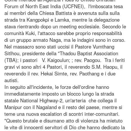
Forum of North East India (UCFNEI), l'imboscata tesa
ai membri della Chiesa Battista è avvenuta sulla sulla
strada tra Kangpokpi e Lamka, mentre la delegazione
stava rientrando dopo un meeting ecclesiale. Secondo le
comunità Kuki, l'attacco sarebbe proprio responsabilità
di un gruppo armato Naga, ma le indagini sono in corso.
Nel massacro sono stati uccisi il Pastore Vumthang
Sitlhou, presidente della "Thadou Baptist Association
(TBA); i pastori V. Kaigoulun; ; rev. Paogou. Tra i feriti
gravi vi sono altri 4 Pastori, il reverendo S.M. Haopu, il
reverendo il rev. Hekai Simte, rev. Paothang e i due
autisti.
In seguito all'incidente, le forze dell'ordine hanno
immediatamente imposto un blocco lungo la strada
statale National Highway-2, un'arteria che collega il
Manipur con il Nagaland e il resto del paese, mentre si
teme una nuova escalation di scontri inter-comunitari.
"Questo brutale e disumano atto di violenza ha mietuto
le vite di innocenti servitori di Dio che hanno dedicato la