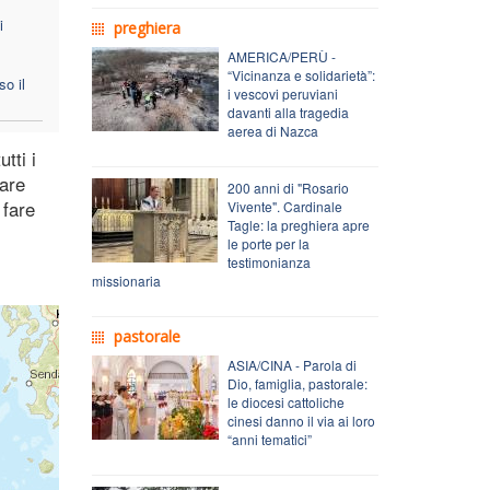
i
preghiera
AMERICA/PERÙ -
“Vicinanza e solidarietà”:
o il
i vescovi peruviani
davanti alla tragedia
aerea di Nazca
tti i
care
200 anni di "Rosario
 fare
Vivente". Cardinale
Tagle: la preghiera apre
le porte per la
testimonianza
missionaria
pastorale
ASIA/CINA - Parola di
Dio, famiglia, pastorale:
le diocesi cattoliche
cinesi danno il via ai loro
“anni tematici”