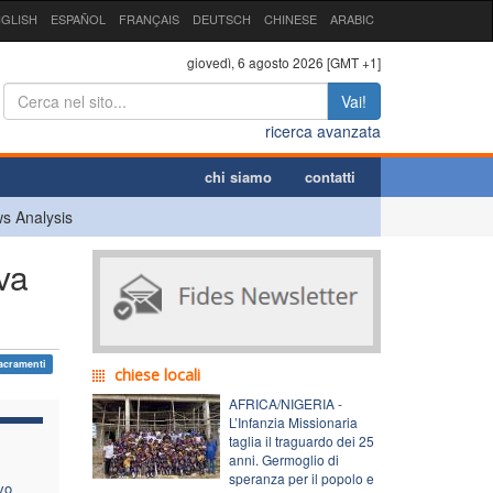
GLISH
ESPAÑOL
FRANÇAIS
DEUTSCH
CHINESE
ARABIC
giovedì, 6 agosto 2026 [GMT +1]
Vai!
ricerca avanzata
chi siamo
contatti
s Analysis
va
acramenti
chiese locali
AFRICA/NIGERIA -
L’Infanzia Missionaria
taglia il traguardo dei 25
anni. Germoglio di
speranza per il popolo e
vo