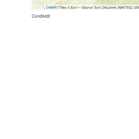
Leaflet
| Tiles © Esri — Source: Esri, DeLorme, NAVTEQ, USG
Condividi: