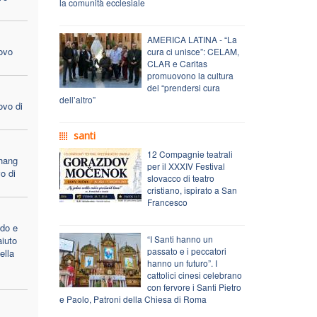
la comunità ecclesiale
AMERICA LATINA - “La
ovo
cura ci unisce”: CELAM,
CLAR e Caritas
promuovono la cultura
del “prendersi cura
dell’altro”
ovo di
santi
12 Compagnie teatrali
hang
per il XXXIV Festival
o di
slovacco di teatro
cristiano, ispirato a San
Francesco
do e
“I Santi hanno un
aiuto
passato e i peccatori
ella
hanno un futuro”. I
cattolici cinesi celebrano
con fervore i Santi Pietro
e Paolo, Patroni della Chiesa di Roma