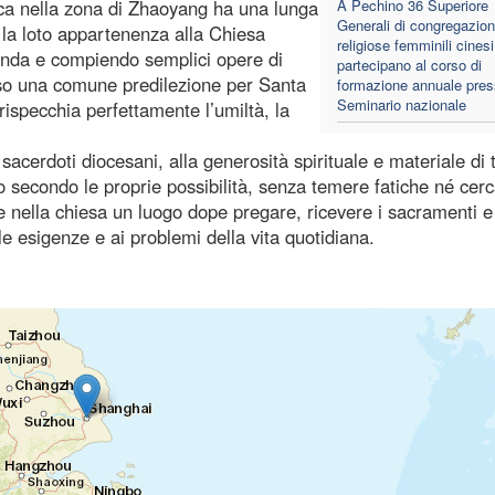
lica nella zona di Zhaoyang ha una lunga
A Pechino 36 Superiore
Generali di congregazion
ia la loto appartenenza alla Chiesa
religiose femminili cinesi
icenda e compiendo semplici opere di
partecipano al corso di
iso una comune predilezione per Santa
formazione annuale press
Seminario nazionale
rispecchia perfettamente l’umiltà, la
sacerdoti diocesani, alla generosità spirituale e materiale di tu
ro secondo le proprie possibilità, senza temere fatiche né cer
e nella chiesa un luogo dope pregare, ricevere i sacramenti e
e esigenze e ai problemi della vita quotidiana.