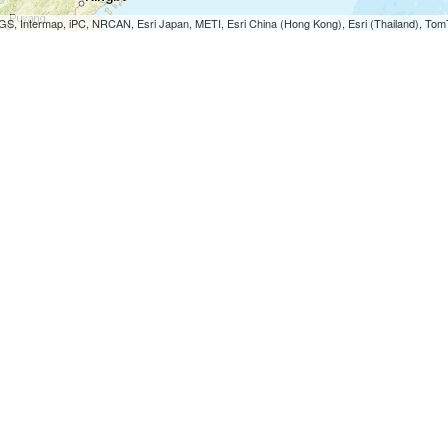
S, Intermap, iPC, NRCAN, Esri Japan, METI, Esri China (Hong Kong), Esri (Thailand), To