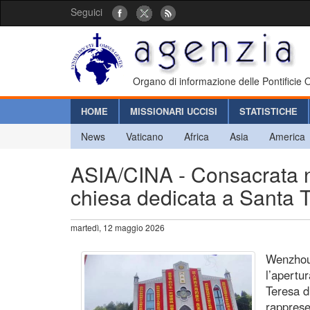
Seguici
Organo di informazione delle Pontificie
HOME
MISSIONARI UCCISI
STATISTICHE
News
Vaticano
Africa
Asia
America
ASIA/CINA - Consacrata n
chiesa dedicata a Santa T
martedì, 12 maggio 2026
Wenzhou
l’apertu
Teresa d
rapprese