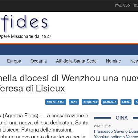
ITALIANO
EN
 Opere Missionarie dal 1927
Europa
Oceania
Atti della Santa Sede
Nomine
New
ella diocesi di Wenzhou una nuo
eresa di Lisieux
chiese locali
santi
preghiera
pastorale
carità
s
 (Agenzia Fides) – La consacrazione e
CINA
ra di una nuova chiesa dedicata a Santa
2026-07-29
i Lisieux, Patrona delle missioni,
Francesco Saverio Duan
nta un nuovo punto di partenza per la
Yongkun ordinato Vesco