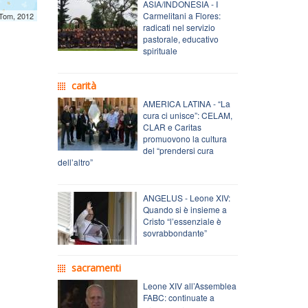
ASIA/INDONESIA - I
Carmelitani a Flores:
mTom, 2012
radicati nel servizio
pastorale, educativo
spirituale
carità
AMERICA LATINA - “La
cura ci unisce”: CELAM,
CLAR e Caritas
promuovono la cultura
del “prendersi cura
dell’altro”
ANGELUS - Leone XIV:
Quando si è insieme a
Cristo “l’essenziale è
sovrabbondante”
sacramenti
Leone XIV all’Assemblea
FABC: continuate a