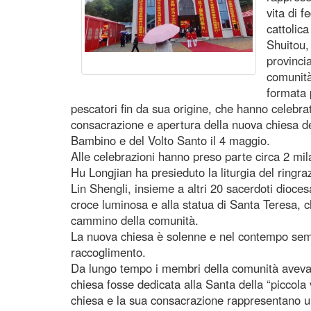
vita di 
cattolic
Shuitou, 
provincia
comunità
formata 
pescatori fin da sua origine, che hanno celebr
consacrazione e apertura della nuova chiesa d
Bambino e del Volto Santo il 4 maggio.
Alle celebrazioni hanno preso parte circa 2 mila
Hu Longjian ha presieduto la liturgia del ringr
Lin Shengli, insieme a altri 20 sacerdoti diocesan
croce luminosa e alla statua di Santa Teresa, c
cammino della comunità.
La nuova chiesa è solenne e nel contempo sempl
raccoglimento.
Da lungo tempo i membri della comunità avevan
chiesa fosse dedicata alla Santa della “piccola
chiesa e la sua consacrazione rappresentano u