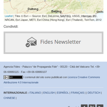
Leaflet
| Tiles © Esri — Source: Esri, DeLorme, NAVTEQ, USGS, Intermap, iPC,
NRCAN, Esri Japan, METI, Esri China (Hong Kong), Esri (Thailand), TomTom, 2012
Condividi:
Agenzia Fides - Palazzo “de Propaganda Fide” - 00120 - Città del Vaticano Tel. +39-
06-69880115 - Fax +39-06-69880107
I contenuti del sito sono pubblicati con
Licenza Creative Commons
Attribuzione 4.0 Internazionale
INTERNAZIONALE :
ITALIANO
|
ENGLISH
|
ESPAÑOL
|
FRANÇAIS
| |
DEUTSCH
|
CHINESE
|