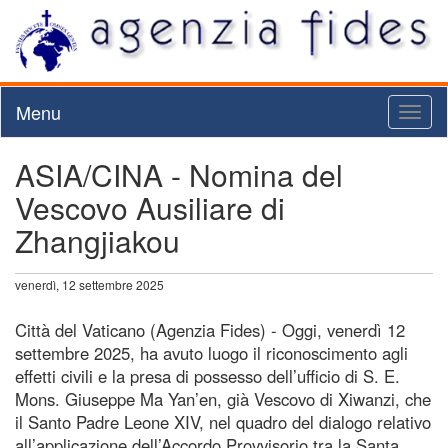
Menu
Toggl
naviga
ASIA/CINA - Nomina del
Vescovo Ausiliare di
Zhangjiakou
venerdì, 12 settembre 2025
Città del Vaticano (Agenzia Fides) - Oggi, venerdì 12
settembre 2025, ha avuto luogo il riconoscimento agli
effetti civili e la presa di possesso dell’ufficio di S. E.
Mons. Giuseppe Ma Yan’en, già Vescovo di Xiwanzi, che
il Santo Padre Leone XIV, nel quadro del dialogo relativo
all’applicazione dell’Accordo Provvisorio tra la Santa