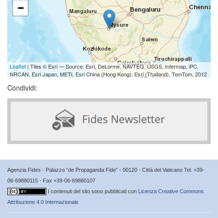
−
Leaflet
| Tiles © Esri — Source: Esri, DeLorme, NAVTEQ, USGS, Intermap, iPC,
NRCAN, Esri Japan, METI, Esri China (Hong Kong), Esri (Thailand), TomTom, 2012
Condividi:
Agenzia Fides - Palazzo “de Propaganda Fide” - 00120 - Città del Vaticano Tel. +39-
06-69880115 - Fax +39-06-69880107
I contenuti del sito sono pubblicati con
Licenza Creative Commons
Attribuzione 4.0 Internazionale