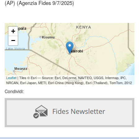
(AP) (Agenzia Fides 9/7/2025)
+
−
Leaflet
| Tiles © Esri — Source: Esri, DeLorme, NAVTEQ, USGS, Intermap, iPC,
NRCAN, Esri Japan, METI, Esri China (Hong Kong), Esri (Thailand), TomTom, 2012
Condividi: