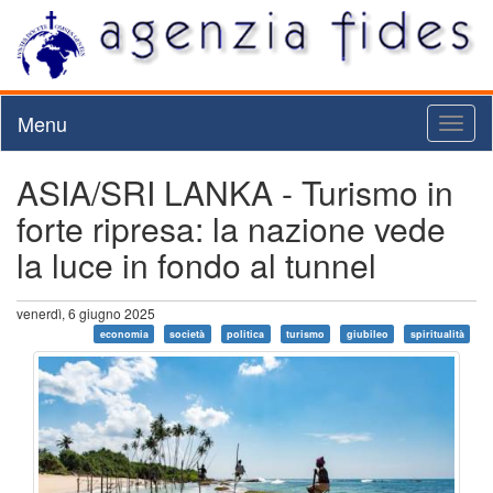
Menu
Toggl
naviga
ASIA/SRI LANKA - Turismo in
forte ripresa: la nazione vede
la luce in fondo al tunnel
venerdì, 6 giugno 2025
economia
società
politica
turismo
giubileo
spiritualità