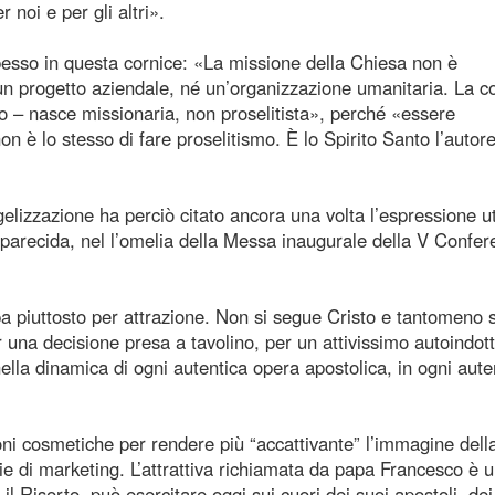
r noi e per gli altri».
 spesso in questa cornice: «La missione della Chiesa non è
un progetto aziendale, né un’organizzazione umanitaria. La 
o – nasce missionaria, non proselitista», perché «essere
n è lo stesso di fare proselitismo. È lo Spirito Santo l’autor
ngelizzazione ha perciò citato ancora una volta l’espressione ut
arecida, nel l’omelia della Messa inaugurale della V Confer
a piuttosto per attrazione. Non si segue Cristo e tantomeno s
 una decisione presa a tavolino, per un attivissimo autoindot
nella dinamica di ogni autentica opera apostolica, in ogni aute
oni cosmetiche per rendere più “accattivante” l’immagine dell
ie di marketing. L’attrattiva richiamata da papa Francesco è 
 il Risorto, può esercitare oggi sui cuori dei suoi apostoli, dei