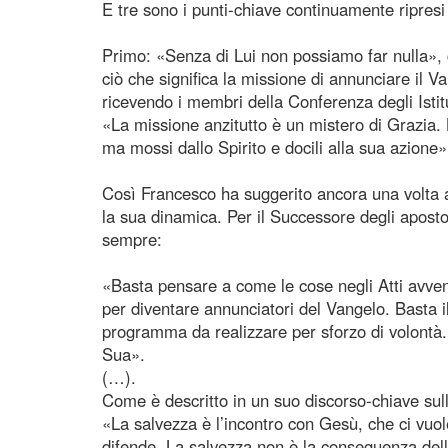
E tre sono i punti-chiave continuamente ripresi
Primo: «Senza di Lui non possiamo far nulla», 
ciò che significa la missione di annunciare il 
ricevendo i membri della Conferenza degli Istitut
«La missione anzitutto è un mistero di Grazia.
ma mossi dallo Spirito e docili alla sua azione»
Così Francesco ha suggerito ancora una volta a 
la sua dinamica. Per il Successore degli apostol
sempre:
«Basta pensare a come le cose negli Atti avv
per diventare annunciatori del Vangelo. Basta i
programma da realizzare per sforzo di volontà.
Sua».
(…).
Come è descritto in un suo discorso-chiave sull
«La salvezza è l’incontro con Gesù, che ci vuole
difende. La salvezza non è la conseguenza delle