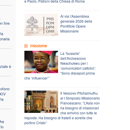
e Paolo, Patroni della Chiesa di Roma
Al via l’Assemblea
a
generale 2026 delle
n line
Pontificie Opere
Missionarie
la
onaria
missione
La “bussola”
dell’Arcivescovo
Nwachukwu per i
ziale è
‘comunicatori cattolici’:
“Sono discepoli prima
che ‘influencer’”
lofono
Il Vescovo Pitchaimuthu
 XIV
al I Simposio Missionario
ria
Francescano: “L’Asia non
ha bisogno di missionari
che arrivino con tutte le
risposte. Ha bisogno di fratelli e sorelle che
che
portino Cristo”
lo