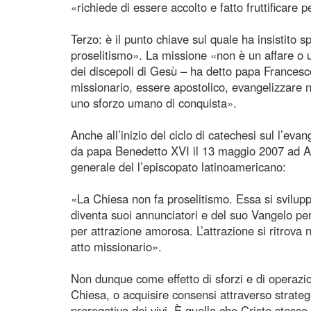
«richiede di essere accolto e fatto fruttificare pe
Terzo: è il punto chiave sul quale ha insistito
proselitismo». La missione «non è un affare o 
dei discepoli di Gesù – ha detto papa Francesc
missionario, essere apostolico, evangelizzare no
uno sforzo umano di conquista».
Anche all’inizio del ciclo di catechesi sul l’eva
da papa Benedetto XVI il 13 maggio 2007 ad Ap
generale del l’episcopato latinoamericano:
«La Chiesa non fa proselitismo. Essa si svilupp
diventa suoi annunciatori e del suo Vangelo per
per attrazione amorosa. L’attrazione si ritrova 
atto missionario».
Non dunque come effetto di sforzi e di operazi
Chiesa, o acquisire consensi attraverso strateg
prerogativa dei vivi. È quella che Cristo stesso,