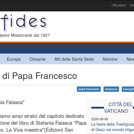
ITALIANO
EN
 Opere Missionarie dal 1927
Europa
Oceania
Atti della Santa Sede
Nomine
New
" di Papa Francesco
papa francesco
missione
evangel
nia Falasca*
CITTÀ DEL
VATICANO
iamo ampi stralci dal capitolo dedicato
2026-08-06
sione del libro di Stefania Falasca "Papa
La festa della Trasfigura
o. La Viva maestra"(Edizioni San
di Gesù nel mondo sfigu