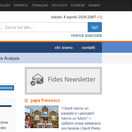
GLISH
ESPAÑOL
FRANÇAIS
DEUTSCH
CHINESE
ARABIC
sabato, 8 agosto 2026 [GMT +1]
Vai!
ricerca avanzata
chi siamo
contatti
s Analysis
izzazione
papa francesco
“I Santi hanno un
passato e i peccatori
hanno un futuro”. I
zione
cattolici cinesi celebrano
rato
con fervore i Santi Pietro