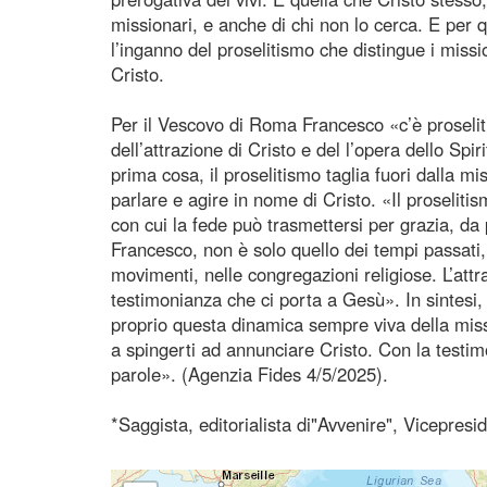
missionari, e anche di chi non lo cerca. E per 
l’inganno del proselitismo che distingue i missi
Cristo.
Per il Vescovo di Roma Francesco «c’è proselit
dell’attrazione di Cristo e del l’opera dello Spi
prima cosa, il proselitismo taglia fuori dalla m
parlare e agire in nome di Cristo. «Il proseliti
con cui la fede può trasmettersi per grazia, da
Francesco, non è solo quello dei tempi passati
movimenti, nelle congregazioni religiose. L’attr
testimonianza che ci porta a Gesù». In sintes
proprio questa dinamica sempre viva della missi
a spingerti ad annunciare Cristo. Con la testim
parole». (Agenzia Fides 4/5/2025).
*Saggista, editorialista di"Avvenire", Vicepres