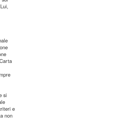
Lui,
nale
ione
one
 Carta
empre
i
e si
ale
iteri e
za non