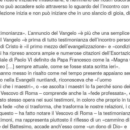
o può accadere solo attraverso lo sguardo del l’incontro con 
ezione inizia e non può iniziare che in uno slancio di gioia, di
timonianza». L’annuncio del Vangelo «è più che una semplice
l Vangelo «è prima di tutto testimonianza dell’incontro perso
di Cristo è «il primo mezzo dell’evangelizzazione» e «condiz
si ha ripreso ancora ampie e numerose citazioni dell’Esortazi
teriale di Paolo VI definito da Papa Francesco come la «Magna
 […] sempre attuale, come se fosse stata scritta ieri».
e hanno messo in risalto come nel tempo presente appaiano s
rio nella Evangelii nuntiandi, riconosceva che «l’uomo
i che i maestri», o «se ascolta i maestri lo fa perché sono de
il Vescovo di Roma – comprende anche la «fede professata», 
o stesso opera nei suoi testimoni, in coloro che proprio in t
ede «che ci trasforma, che trasforma le nostre relazioni, i cr
 questo – ha fatto notare il Vescovo di Roma – la testimonian
timoni, ma rappresenta piuttosto il riflesso di un «cammino di
le del Battesimo, accade anch’esso come «un dono di Dio» e