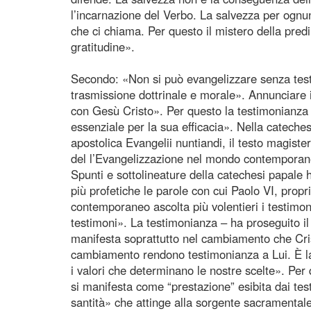
l’incarnazione del Verbo. La salvezza per ognun
che ci chiama. Per questo il mistero della predil
gratitudine».
Secondo: «Non si può evangelizzare senza tes
trasmissione dottrinale e morale». Annunciare i
con Gesù Cristo». Per questo la testimonianza 
essenziale per la sua efficacia». Nella cateche
apostolica Evangelii nuntiandi, il testo magis
del l’Evangelizzazione nel mondo contemporaneo
Spunti e sottolineature della catechesi papal
più profetiche le parole con cui Paolo VI, prop
contemporaneo ascolta più volentieri i testimon
testimoni». La testimonianza – ha proseguito 
manifesta soprattutto nel cambiamento che Crist
cambiamento rendono testimonianza a Lui. È la f
i valori che determinano le nostre scelte». Per
si manifesta come “prestazione” esibita dai tes
santità» che attinge alla sorgente sacramenta