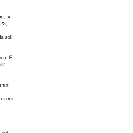
ne, su
023,
a soli,
ica. E
per
gemmi
è opera
 sul