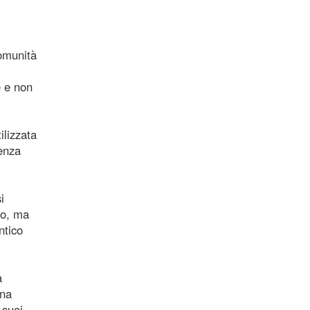
comunità
e e non
ilizzata
enza
i
to, ma
ntico
a
una
 suoi