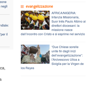
Leone
 negli
evangelizzazione
AFRICA/NIGERIA:
Infanzia Missionaria,
Suor Inês Paulo Albino ai
diale:
direttori diocesani: la
missione nasce
per il
dall’incontro con Cristo e si esprime nel servizio
“Due Chiese sorelle
unite fin dagli inizi
dell’evangelizzazione”:
l’Arcivescovo Ulloa a
Siviglia per la Virgen de
ica,
los Reyes
a