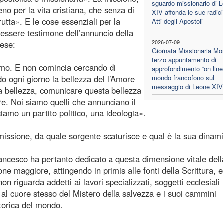
sguardo missionario di 
no per la vita cristiana, che senza di
XIV affonda le sue radici
utta». E le cose essenziali per la
Atti degli Apostoli
essere testimone dell’annuncio della
2026-07-09
rese:
Giornata Missionaria Mon
terzo appuntamento di
iamo. E non comincia cercando di
approfondimento “on line”
do ogni giorno la bellezza del l’Amore
mondo francofono sul
messaggio di Leone XIV
sta bellezza, comunicare questa bellezza
re. Noi siamo quelli che annunciano il
amo un partito politico, una ideologia».
 missione, da quale sorgente scaturisce e qual è la sua dinam
rancesco ha pertanto dedicato a questa dimensione vitale dell
one maggiore, attingendo in primis alle fonti della Scrittura, e
 riguarda addetti ai lavori specializzati, soggetti ecclesiali
al cuore stesso del Mistero della salvezza e i suoi cammini
storica del mondo.