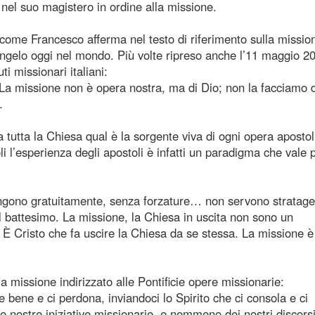
 nel suo magistero in ordine alla missione.
come Francesco afferma nel testo di riferimento sulla missio
Vangelo oggi nel mondo. Più volte ripreso anche l’11 maggio 2
i missionari italiani:
 La missione non è opera nostra, ma di Dio; non la facciamo d
.
tutta la Chiesa qual è la sorgente viva di ogni opera apostol
i l’esperienza degli apostoli è infatti un paradigma che vale 
engono gratuitamente, senza forzature… non servono strata
l battesimo. La missione, la Chiesa in uscita non sono un
 È Cristo che fa uscire la Chiesa da se stessa. La missione 
a missione indirizzato alle Pontificie opere missionarie:
 bene e ci perdona, inviandoci lo Spirito che ci consola e ci
 nostre iniziative missionarie, e nemmeno dei nostri discorsi