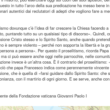
questo in tutto l’arco della sua predicazione ha messo bene in
onari autentici dai reclutatori di adepti che vogliono fare a me
ismo dovunque c’è l’idea di far crescere la Chiesa facendo 
rito, puntando tutto su un qualsiasi tipo di discorso». Quindi, 
issione Cristo stesso e lo Spirito Santo, anche quando pretend
smo è sempre violento – perché non sopporta la libertà e la gr
 persona a persona». Per questo il proselitismo, ricorda Papa
, ma ci può essere anche oggi nelle parrocchie, nelle comunit
azione invece è un’altra cosa. È il contrario del proselitismo:
i, ciò che papa Francesco indica come perennemente vincente
one, che è quella di «farsi guidare dallo Spirito Santo: che s
onianza, con il martirio di ogni giorno. E se serve, anche con
idente della Fondazione vaticana Giovanni Paolo I