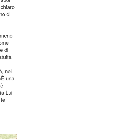
 chiaro
no di
a meno
come
e di
atuità
à, nei
 «È una
 è
ia Lui
 le