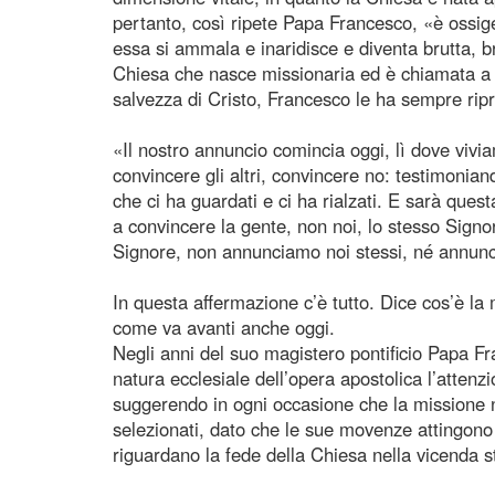
pertanto, così ripete Papa Francesco, «è ossige
essa si ammala e inaridisce e diventa brutta, br
Chiesa che nasce missionaria ed è chiamata a 
salvezza di Cristo, Francesco le ha sempre rip
«Il nostro annuncio comincia oggi, lì dove viv
convincere gli altri, convincere no: testimonian
che ci ha guardati e ci ha rialzati. E sarà que
a convincere la gente, non noi, lo stesso Signo
Signore, non annunciamo noi stessi, né annunci
In questa affermazione c’è tutto. Dice cos’è la
come va avanti anche oggi.
Negli anni del suo magistero pontificio Papa F
natura ecclesiale dell’opera apostolica l’attenzi
suggerendo in ogni occasione che la missione non
selezionati, dato che le sue movenze attingono 
riguardano la fede della Chiesa nella vicenda 