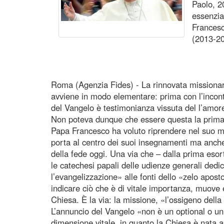
Paolo, 2
essenzia
Francesc
(2013-2
Roma (Agenzia Fides) - La rinnovata missionari
avviene in modo elementare: prima con l’incont
del Vangelo è testimonianza vissuta del l’amore
Non poteva dunque che essere questa la prima 
Papa Francesco ha voluto riprendere nel suo m
porta al centro dei suoi insegnamenti ma anche
della fede oggi. Una via che – dalla prima eso
le catechesi papali delle udienze generali dedic
l’evangelizzazione» alle fonti dello «zelo apost
indicare ciò che è di vitale importanza, muove e 
Chiesa. È la via: la missione, «l’ossigeno della 
L’annuncio del Vangelo «non è un optional o u
dimensione vitale, in quanto la Chiesa è nata a