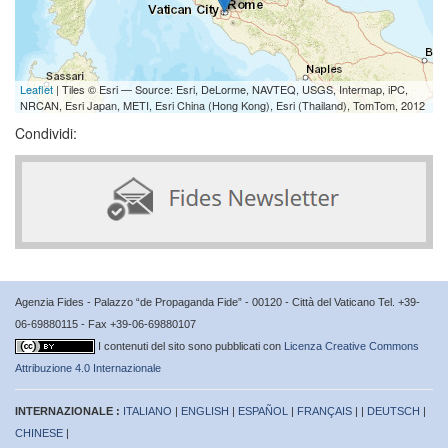
Leaflet
| Tiles © Esri — Source: Esri, DeLorme, NAVTEQ, USGS, Intermap, iPC,
NRCAN, Esri Japan, METI, Esri China (Hong Kong), Esri (Thailand), TomTom, 2012
Condividi:
Agenzia Fides - Palazzo “de Propaganda Fide” - 00120 - Città del Vaticano Tel. +39-
06-69880115 - Fax +39-06-69880107
I contenuti del sito sono pubblicati con
Licenza Creative Commons
Attribuzione 4.0 Internazionale
INTERNAZIONALE :
ITALIANO
|
ENGLISH
|
ESPAÑOL
|
FRANÇAIS
| |
DEUTSCH
|
CHINESE
|