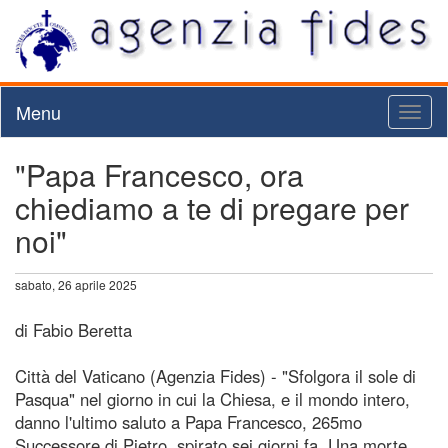
Menu
Toggl
naviga
"Papa Francesco, ora
chiediamo a te di pregare per
noi"
sabato, 26 aprile 2025
di Fabio Beretta
Città del Vaticano (Agenzia Fides) - "Sfolgora il sole di
Pasqua" nel giorno in cui la Chiesa, e il mondo intero,
danno l'ultimo saluto a Papa Francesco, 265mo
Successore di Pietro, spirato sei giorni fa. Una morte