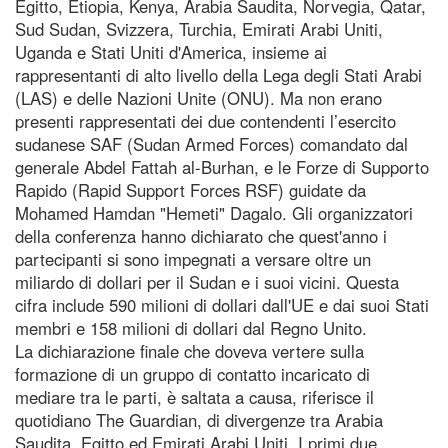
Egitto, Etiopia, Kenya, Arabia Saudita, Norvegia, Qatar,
Sud Sudan, Svizzera, Turchia, Emirati Arabi Uniti,
Uganda e Stati Uniti d'America, insieme ai
rappresentanti di alto livello della Lega degli Stati Arabi
(LAS) e delle Nazioni Unite (ONU). Ma non erano
presenti rappresentati dei due contendenti l’esercito
sudanese SAF (Sudan Armed Forces) comandato dal
generale Abdel Fattah al-Burhan, e le Forze di Supporto
Rapido (Rapid Support Forces RSF) guidate da
Mohamed Hamdan "Hemeti" Dagalo. Gli organizzatori
della conferenza hanno dichiarato che quest'anno i
partecipanti si sono impegnati a versare oltre un
miliardo di dollari per il Sudan e i suoi vicini. Questa
cifra include 590 milioni di dollari dall'UE e dai suoi Stati
membri e 158 milioni di dollari dal Regno Unito.
La dichiarazione finale che doveva vertere sulla
formazione di un gruppo di contatto incaricato di
mediare tra le parti, è saltata a causa, riferisce il
quotidiano The Guardian, di divergenze tra Arabia
Saudita, Egitto ed Emirati Arabi Uniti. I primi due