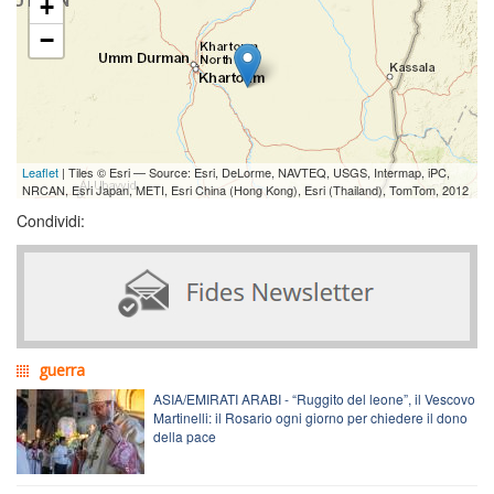
+
−
Leaflet
| Tiles © Esri — Source: Esri, DeLorme, NAVTEQ, USGS, Intermap, iPC,
NRCAN, Esri Japan, METI, Esri China (Hong Kong), Esri (Thailand), TomTom, 2012
Condividi:
guerra
ASIA/EMIRATI ARABI - “Ruggito del leone”, il Vescovo
Martinelli: il Rosario ogni giorno per chiedere il dono
della pace