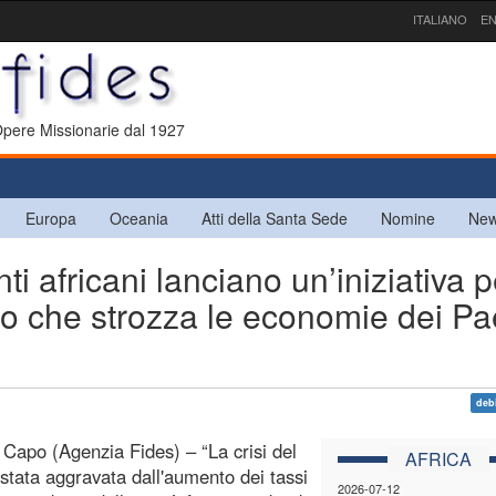
ITALIANO
EN
 Opere Missionarie dal 1927
Europa
Oceania
Atti della Santa Sede
Nomine
New
i africani lanciano un’iniziativa p
bito che strozza le economie dei Pa
deb
l Capo (Agenzia Fides) – “La crisi del
AFRICA
 stata aggravata dall'aumento dei tassi
2026-07-12