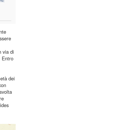
mi:
nte
essere
 via di
. Entro
metà dei
con
svolta
re
Fides