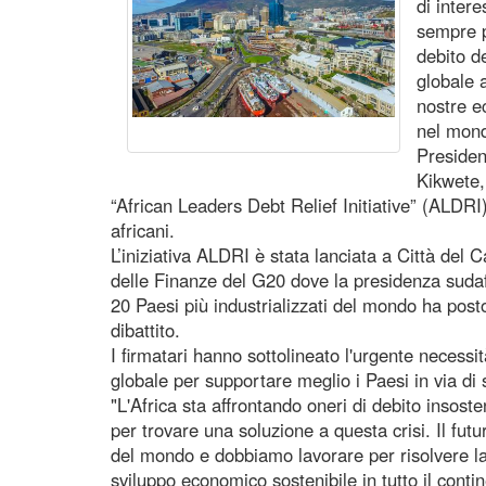
di inter
sempre pi
debito d
globale a
nostre e
nel mond
Presiden
Kikwete, 
“African Leaders Debt Relief Initiative” (ALDR
africani.
L’iniziativa ALDRI è stata lanciata a Città del 
delle Finanze del G20 dove la presidenza sudaf
20 Paesi più industrializzati del mondo ha posto 
dibattito.
I firmatari hanno sottolineato l'urgente necessità
globale per supportare meglio i Paesi in via di 
"L'Africa sta affrontando oneri di debito insost
per trovare una soluzione a questa crisi. Il futur
del mondo e dobbiamo lavorare per risolvere la c
sviluppo economico sostenibile in tutto il cont