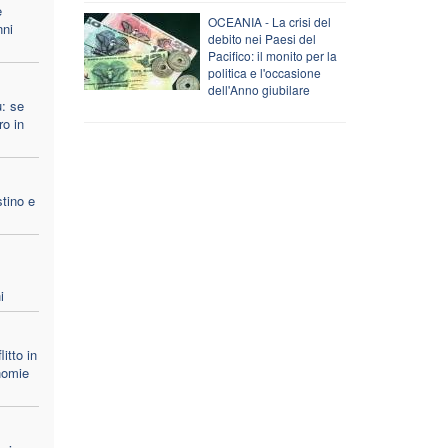
e
OCEANIA - La crisi del
nni
debito nei Paesi del
Pacifico: il monito per la
politica e l'occasione
dell'Anno giubilare
: se
ro in
tino e
i
itto in
nomie