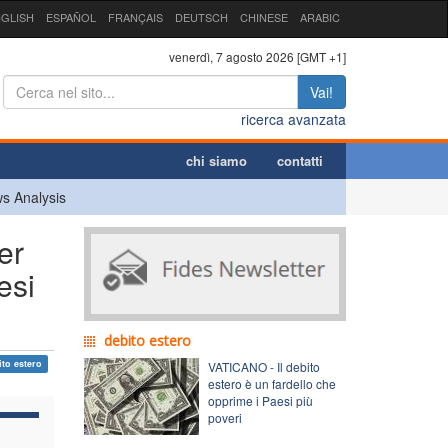
GLISH
ESPAÑOL
FRANÇAIS
DEUTSCH
CHINESE
ARABIC
venerdì, 7 agosto 2026 [GMT +1]
Vai!
ricerca avanzata
chi siamo
contatti
s Analysis
er
esi
debito estero
ito estero
VATICANO - Il debito
estero è un fardello che
opprime i Paesi più
poveri