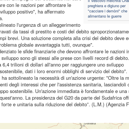
Il Vescovo melchita Cha
are con le nazioni per affrontare le
preghiera e digiuno per
viluppo positivo", ha affermato
"cacciare i demòni" che
alimentano le guerre
a.
lineato l'urgenza di un alleggerimento
ravati da tassi di prestito e costi del debito sproporzionatame
empi brevi. Una soluzione completa alla crisi del debito deve 
 problema globale avvantaggia tutti, ovunque".
ziato le sfide finanziarie che devono affrontare le nazioni in
o sviluppo sono gli stessi alle prese con livelli record di debito
 6,4 trilioni di dollari all'anno per raggiungere uno sviluppo
ostenibile, dati i loro enormi obblighi di servizio del debito".
 ha sottolineato la necessità di un'azione urgente: "Oltre la 
nti degli interessi che per l'assistenza sanitaria, lasciandoli 
viluppo sostenibile. Un'azione immediata è fondamentale e una 
 quest'anno. La presidenza del G20 da parte del Sudafrica off
 forte e unitaria sulla riduzione del debito”. (L.M.) (Agenzia 