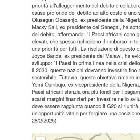
priorità all'alleggerimento del debito e collabor
cause profonde del debito ad alto costo è uno s
Olusegun Obasanjo, ex presidente della Nigeri
Macky Sall, ex presidente del Senegal, ha sotto
del debito, affermando: "I Paesi africani sono g
elevati, che spesso richiedono il rimborso in t
una priorità per tutti. La risoluzione di questo
Joyce Banda, ex presidente del Malawi, ha eviden
sviluppo: "I Paesi in prima linea nella crisi dell
il 2030, queste nazioni dovranno investire fino a
sostenibile. Tuttavia, questo obiettivo rimane ins
Yemi Osinbajo, ex vicepresidente della Nigeria,
Paesi africani stanzia ora più fondi per i pagame
scarsi margini finanziari per investire nello s
deve essere raggiunta quando il G20 si riunirà
un'opportunità vitale per forgiare una posizione
28/2/2025)