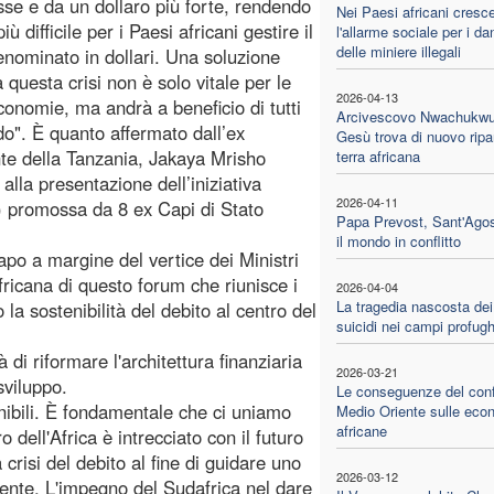
esse e da un dollaro più forte, rendendo
Nei Paesi africani cresc
ù difficile per i Paesi africani gestire il
l'allarme sociale per i da
delle miniere illegali
enominato in dollari. Una soluzione
 questa crisi non è solo vitale per le
2026-04-13
conomie, ma andrà a beneficio di tutti
Arcivescovo Nwachukwu
o". È quanto affermato dall’ex
Gesù trova di nuovo ripa
te della Tanzania, Jakaya Mrisho
terra africana
alla presentazione dell’iniziativa
2026-04-11
I) promossa da 8 ex Capi di Stato
Papa Prevost, Sant'Agos
il mondo in conflitto
Capo a margine del vertice dei Ministri
ricana di questo forum che riunisce i
2026-04-04
La tragedia nascosta dei
la sostenibilità del debito al centro del
suicidi nei campi profugh
 di riformare l'architettura finanziaria
2026-03-21
sviluppo.
Le conseguenze del confl
enibili. È fondamentale che ci uniamo
Medio Oriente sulle eco
africane
o dell'Africa è intrecciato con il futuro
risi del debito al fine di guidare uno
2026-03-12
inente. L'impegno del Sudafrica nel dare