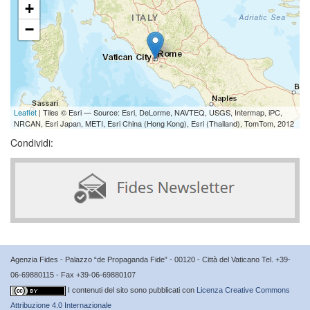
+
−
Leaflet
| Tiles © Esri — Source: Esri, DeLorme, NAVTEQ, USGS, Intermap, iPC,
NRCAN, Esri Japan, METI, Esri China (Hong Kong), Esri (Thailand), TomTom, 2012
Condividi:
Agenzia Fides - Palazzo “de Propaganda Fide” - 00120 - Città del Vaticano Tel. +39-
06-69880115 - Fax +39-06-69880107
I contenuti del sito sono pubblicati con
Licenza Creative Commons
Attribuzione 4.0 Internazionale