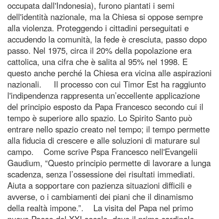
occupata dall'Indonesia), furono piantati i semi
dell'identità nazionale, ma la Chiesa si oppose sempre
alla violenza. Proteggendo i cittadini perseguitati e
accudendo la comunità, la fede è cresciuta, passo dopo
passo. Nel 1975, circa il 20% della popolazione era
cattolica, una cifra che è salita al 95% nel 1998. E
questo anche perché la Chiesa era vicina alle aspirazioni
nazionali. Il processo con cui Timor Est ha raggiunto
l'indipendenza rappresenta un’eccellente applicazione
del principio esposto da Papa Francesco secondo cui il
tempo è superiore allo spazio. Lo Spirito Santo può
entrare nello spazio creato nel tempo; il tempo permette
alla fiducia di crescere e alle soluzioni di maturare sul
campo. Come scrive Pspa Francesco nell'Evangelii
Gaudium, “Questo principio permette di lavorare a lunga
scadenza, senza l’ossessione dei risultati immediati.
Aiuta a sopportare con pazienza situazioni difficili e
avverse, o i cambiamenti dei piani che il dinamismo
della realtà impone.”. La visita del Papa nel primo
nuovo Paese del XXI secolo, dove il primo cardinale