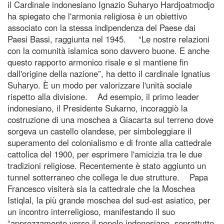
il Cardinale indonesiano Ignazio Suharyo Hardjoatmodjo
ha spiegato che l'armonia religiosa è un obiettivo
associato con la stessa indipendenza del Paese dai
Paesi Bassi, raggiunta nel 1945. “Le nostre relazioni
con la comunità islamica sono davvero buone. E anche
questo rapporto armonico risale e si mantiene fin
dall'origine della nazione”, ha detto il cardinale Ignatius
Suharyo. È un modo per valorizzare l'unità sociale
rispetto alla divisione. Ad esempio, il primo leader
indonesiano, il Presidente Sukarno, incoraggiò la
costruzione di una moschea a Giacarta sul terreno dove
sorgeva un castello olandese, per simboleggiare il
superamento del colonialismo e di fronte alla cattedrale
cattolica del 1900, per esprimere l'amicizia tra le due
tradizioni religiose. Recentemente è stato aggiunto un
tunnel sotterraneo che collega le due strutture. Papa
Francesco visiterà sia la cattedrale che la Moschea
Istiqlal, la più grande moschea del sud-est asiatico, per
un incontro interreligioso, manifestando il suo
“apprezzamento verso il popolo indonesiano, soprattutto