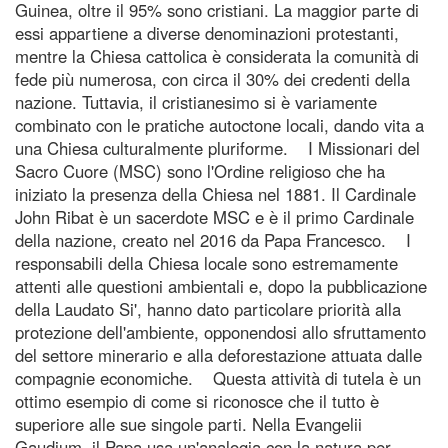
Guinea, oltre il 95% sono cristiani. La maggior parte di
essi appartiene a diverse denominazioni protestanti,
mentre la Chiesa cattolica è considerata la comunità di
fede più numerosa, con circa il 30% dei credenti della
nazione. Tuttavia, il cristianesimo si è variamente
combinato con le pratiche autoctone locali, dando vita a
una Chiesa culturalmente pluriforme. I Missionari del
Sacro Cuore (MSC) sono l'Ordine religioso che ha
iniziato la presenza della Chiesa nel 1881. Il Cardinale
John Ribat è un sacerdote MSC e è il primo Cardinale
della nazione, creato nel 2016 da Papa Francesco. I
responsabili della Chiesa locale sono estremamente
attenti alle questioni ambientali e, dopo la pubblicazione
della Laudato Si', hanno dato particolare priorità alla
protezione dell'ambiente, opponendosi allo sfruttamento
del settore minerario e alla deforestazione attuata dalle
compagnie economiche. Questa attività di tutela è un
ottimo esempio di come si riconosce che il tutto è
superiore alle sue singole parti. Nella Evangelii
Gaudium, il Papa usa un'analogia con la natura per