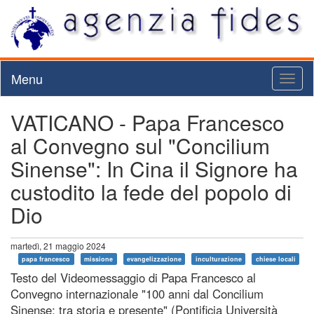
Menu
Toggl
naviga
VATICANO - Papa Francesco
al Convegno sul "Concilium
Sinense": In Cina il Signore ha
custodito la fede del popolo di
Dio
martedì, 21 maggio 2024
papa francesco
missione
evangelizzazione
inculturazione
chiese locali
Testo del Videomessaggio di Papa Francesco al
Convegno internazionale "100 anni dal Concilium
Sinense: tra storia e presente" (Pontificia Università