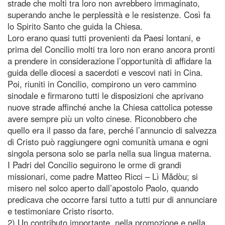
strade che molti tra loro non avrebbero immaginato,
superando anche le perplessità e le resistenze. Così fa
lo Spirito Santo che guida la Chiesa.
Loro erano quasi tutti provenienti da Paesi lontani, e
prima del Concilio molti tra loro non erano ancora pronti
a prendere in considerazione l’opportunità di affidare la
guida delle diocesi a sacerdoti e vescovi nati in Cina.
Poi, riuniti in Concilio, compirono un vero cammino
sinodale e firmarono tutti le disposizioni che aprivano
nuove strade affinché anche la Chiesa cattolica potesse
avere sempre più un volto cinese. Riconobbero che
quello era il passo da fare, perché l’annuncio di salvezza
di Cristo può raggiungere ogni comunità umana e ogni
singola persona solo se parla nella sua lingua materna.
I Padri del Concilio seguirono le orme di grandi
missionari, come padre Matteo Ricci – Lì Mǎdòu; si
misero nel solco aperto dall’apostolo Paolo, quando
predicava che occorre farsi tutto a tutti pur di annunciare
e testimoniare Cristo risorto.
2) Un contributo importante, nella promozione e nella