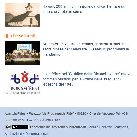
Hawaii, 200 anni di missione cattolica. Per fare un
albero ci vuole un seme
chiese locali
ASIA/MALESIA - Radio Veritas, concerti di musica
sacra cinese per celebrare i 50 anni di programmi in
mandarino
Litoměřice: nel "Giubileo della Riconciliazione" nuove
commemorazioni per le vittime delle stragi anti-
tedesche del 1945
Agenzia Fides - Palazzo “de Propaganda Fide” - 00120 - Città del Vaticano Tel. +39-
06-69880115 - Fax +39-06-69880107
I contenuti del sito sono pubblicati con
Licenza Creative Commons
Attribuzione 4.0 Internazionale