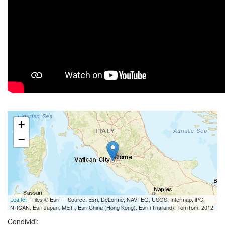
+
−
Leaflet
| Tiles © Esri — Source: Esri, DeLorme, NAVTEQ, USGS, Intermap, iPC,
NRCAN, Esri Japan, METI, Esri China (Hong Kong), Esri (Thailand), TomTom, 2012
Condividi: