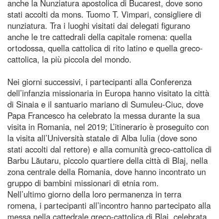
anche la Nunziatura apostolica di Bucarest, dove sono
stati accolti da mons. Tuomo T. Vimpari, consigliere di
nunziatura. Tra i luoghi visitati dai delegati figurano
anche le tre cattedrali della capitale romena: quella
ortodossa, quella cattolica di rito latino e quella greco-
cattolica, la più piccola del mondo.
Nei giorni successivi, i partecipanti alla Conferenza
dell’infanzia missionaria in Europa hanno visitato la città
di Sinaia e il santuario mariano di Sumuleu-Ciuc, dove
Papa Francesco ha celebrato la messa durante la sua
visita in Romania, nel 2019; L’itinerario è proseguito con
la visita all’Università statale di Alba Iulia (dove sono
stati accolti dal rettore) e alla comunità greco-cattolica di
Barbu Lăutaru, piccolo quartiere della città di Blaj, nella
zona centrale della Romania, dove hanno incontrato un
gruppo di bambini missionari di etnia rom.
Nell’ultimo giorno della loro permanenza in terra
romena, i partecipanti all’incontro hanno partecipato alla
messa nella cattedrale greco-cattolica di Blaj, celebrata