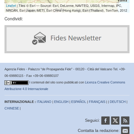
Leaflet
| Tiles © Esri — Source: Esri, DeLorme, NAVTEQ, USGS, Intermap, iPC,
NRCAN, Esri Japan, METI, Esri China (Hong Kong), Esri (Thailand), TomTom, 2012
Condividi:
Agenzia Fides - Palazzo “de Propaganda Fide” - 00120 - Città del Vaticano Tel. +39-
06-69880115 - Fax +39-06-69880107
I contenuti del sito sono pubblicati con
Licenza Creative Commons
Attribuzione 4.0 Internazionale
INTERNAZIONALE :
ITALIANO
|
ENGLISH
|
ESPAÑOL
|
FRANÇAIS
| |
DEUTSCH
|
CHINESE
|
Seguici:
Contatta la redazione: