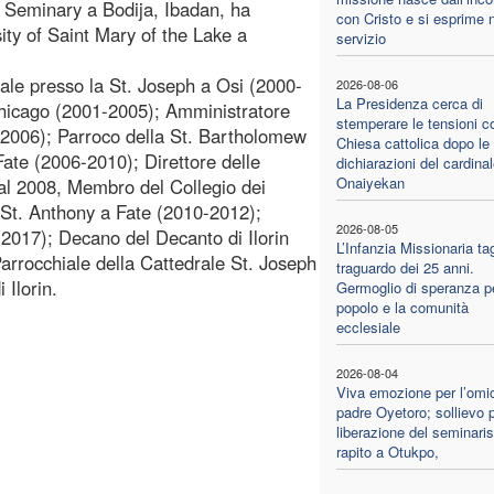
r Seminary a Bodija, Ibadan, ha
con Cristo e si esprime 
sity of Saint Mary of the Lake a
servizio
hiale presso la St. Joseph a Osi (2000-
2026-08-06
La Presidenza cerca di
Chicago (2001-2005); Amministratore
stemperare le tensioni c
(2006); Parroco della St. Bartholomew
Chiesa cattolica dopo le
ate (2006-2010); Direttore delle
dichiarazioni del cardina
Onaiyekan
dal 2008, Membro del Collegio dei
a St. Anthony a Fate (2010-2012);
2026-08-05
-2017); Decano del Decanto di Ilorin
L’Infanzia Missionaria tagl
arrocchiale della Cattedrale St. Joseph
traguardo dei 25 anni.
 Ilorin.
Germoglio di speranza pe
popolo e la comunità
ecclesiale
2026-08-04
Viva emozione per l’omic
padre Oyetoro; sollievo p
liberazione del seminaris
rapito a Otukpo,