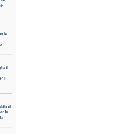
nel
on la
le
ia il
r il
idio di
er la
ta