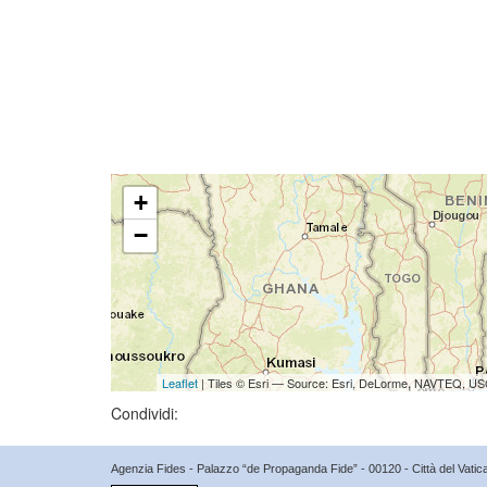
+
−
Leaflet
| Tiles © Esri — Source: Esri, DeLorme, NAVTEQ, USG
Condividi:
Agenzia Fides - Palazzo “de Propaganda Fide” - 00120 - Città del Vat