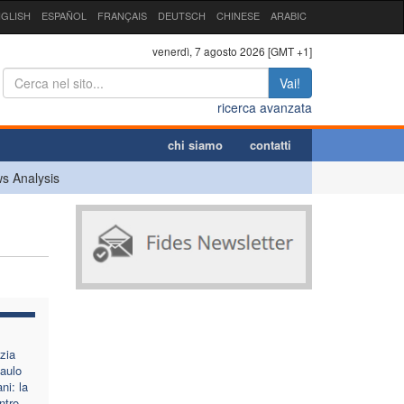
GLISH
ESPAÑOL
FRANÇAIS
DEUTSCH
CHINESE
ARABIC
venerdì, 7 agosto 2026 [GMT +1]
Vai!
ricerca avanzata
chi siamo
contatti
s Analysis
zia
aulo
ni: la
ntro