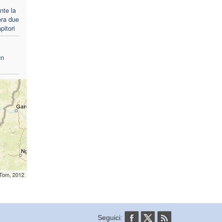
nte la
ra due
pitori
un
mTom, 2012
Seguici: