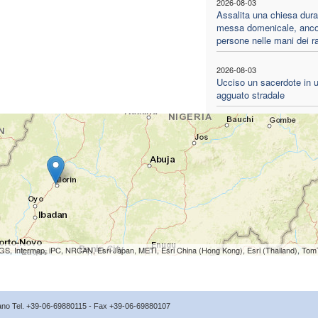
2026-08-03
Assalita una chiesa dura
messa domenicale, anco
persone nelle mani dei ra
2026-08-03
Ucciso un sacerdote in 
agguato stradale
S, Intermap, iPC, NRCAN, Esri Japan, METI, Esri China (Hong Kong), Esri (Thailand), To
icano Tel. +39-06-69880115 - Fax +39-06-69880107