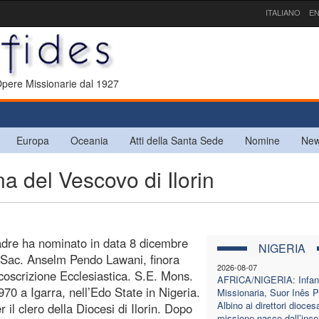
ITALIANO
EN
 Opere Missionarie dal 1927
Europa
Oceania
Atti della Santa Sede
Nomine
New
del Vescovo di Ilorin
Padre ha nominato in data 8 dicembre
NIGERIA
v. Sac. Anselm Pendo Lawani, finora
2026-08-07
oscrizione Ecclesiastica. S.E. Mons.
AFRICA/NIGERIA: Infan
0 a Igarra, nell’Edo State in Nigeria.
Missionaria, Suor Inês P
Albino ai direttori diocesa
 il clero della Diocesi di Ilorin. Dopo
missione nasce dall’inco