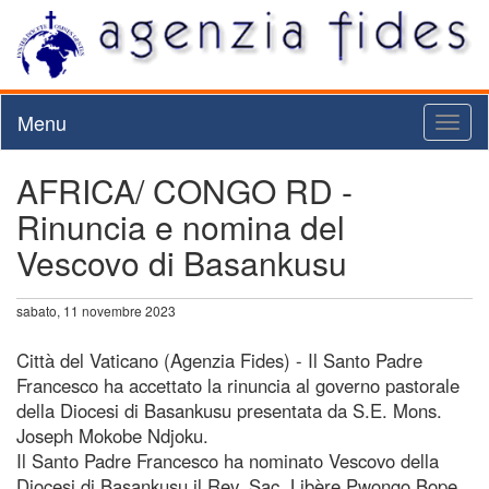
Menu
Toggl
naviga
AFRICA/ CONGO RD -
Rinuncia e nomina del
Vescovo di Basankusu
sabato, 11 novembre 2023
Città del Vaticano (Agenzia Fides) - Il Santo Padre
Francesco ha accettato la rinuncia al governo pastorale
della Diocesi di Basankusu presentata da S.E. Mons.
Joseph Mokobe Ndjoku.
Il Santo Padre Francesco ha nominato Vescovo della
Diocesi di Basankusu il Rev. Sac. Libère Pwongo Bope,