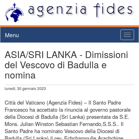
Menu
Toggl
naviga
ASIA/SRI LANKA - Dimissioni
del Vescovo di Badulla e
nomina
lunedì, 30 gennaio 2023
Città del Vaticano (Agenzia Fides) – Il Santo Padre
Francesco ha accettato la rinuncia al governo pastorale
della Diocesi di Badulla (Sri Lanka) presentata da S.E.
Mons. Julian Winston Sebastian Fernando,S.S.S.. Il
Santo Padre ha nominato Vescovo della Diocesi di
Badulla (Sri Lanka) il rev. Echchampulle Arachchige