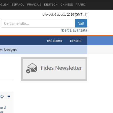
GLISH
ESPAÑOL
FRANÇAIS
DEUTSCH
CHINESE
ARABIC
giovedì, 6 agosto 2026 [GMT +1]
Vai!
ricerca avanzata
chi siamo
contatti
s Analysis
IO
no di
gi,