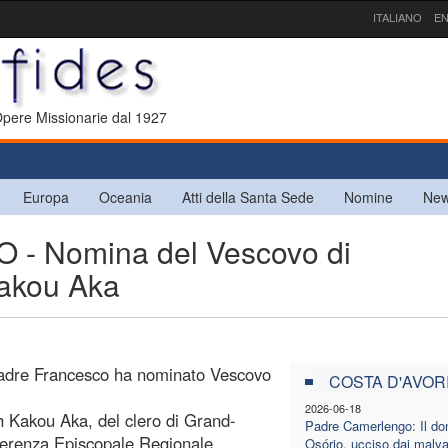
ITALIANO
EN
 Opere Missionarie dal 1927
Europa
Oceania
Atti della Santa Sede
Nomine
New
- Nomina del Vescovo di
akou Aka
 Padre Francesco ha nominato Vescovo
COSTA D'AVOR
2026-06-18
h Kakou Aka, del clero di Grand-
Padre Camerlengo: Il do
ferenza Episcopale Regionale
Osório, ucciso dai malva