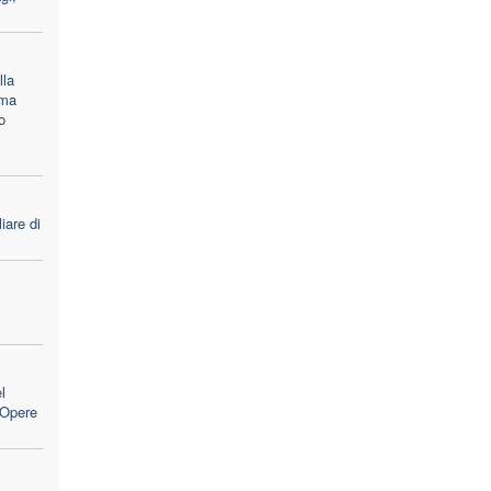
lla
 ma
o
iare di
l
e Opere