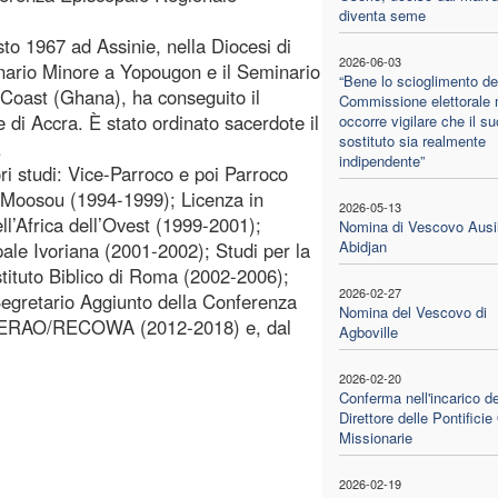
diventa seme
o 1967 ad Assinie, nella Diocesi di
2026-06-03
ario Minore a Yopougon e il Seminario
“Bene lo scioglimento de
Coast (Ghana), ha conseguito il
Commissione elettorale
e di Accra. È stato ordinato sacerdote il
occorre vigilare che il su
sostituto sia realmente
.
indipendente”
ori studi: Vice-Parroco e poi Parroco
i Moosou (1994-1999); Licenza in
2026-05-13
ell’Africa dell’Ovest (1999-2001);
Nomina di Vescovo Ausil
Abidjan
ale Ivoriana (2001-2002); Studi per la
Istituto Biblico di Roma (2002-2006);
2026-02-27
 Segretario Aggiunto della Conferenza
Nomina del Vescovo di
 - CERAO/RECOWA (2012-2018) e, dal
Agboville
2026-02-20
Conferma nell'incarico de
Direttore delle Pontifici
Missionarie
2026-02-19