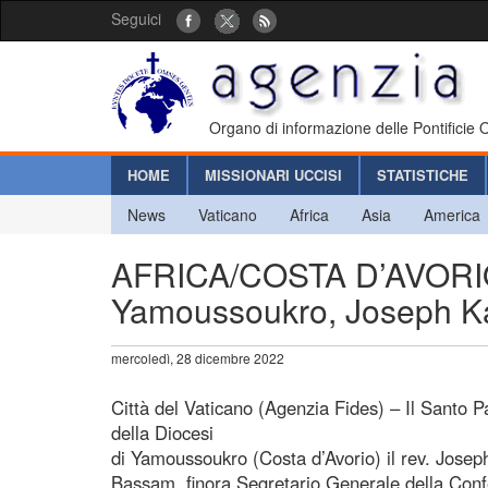
Seguici
Organo di informazione delle Pontificie
HOME
MISSIONARI UCCISI
STATISTICHE
News
Vaticano
Africa
Asia
America
AFRICA/COSTA D’AVORIO 
Yamoussoukro, Joseph K
mercoledì, 28 dicembre 2022
Città del Vaticano (Agenzia Fides) – Il Santo
della Diocesi
di Yamoussoukro (Costa d’Avorio) il rev. Josep
Bassam, finora Segretario Generale della Con