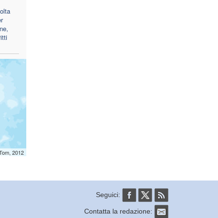
olta
er
ne,
tti
mTom, 2012
Seguici:
Contatta la redazione: