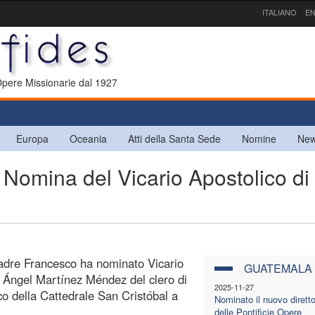
ITALIANO
EN
 Opere Missionarie dal 1927
Europa
Oceania
Atti della Santa Sede
Nomine
New
mina del Vicario Apostolico di
Padre Francesco ha nominato Vicario
GUATEMALA
el Ángel Martínez Méndez del clero di
2025-11-27
co della Cattedrale San Cristóbal a
Nominato il nuovo dirett
delle Pontificie Opere