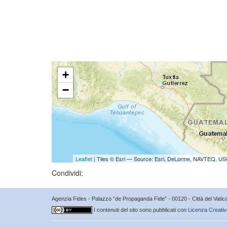
+
−
Leaflet
| Tiles © Esri — Source: Esri, DeLorme, NAVTEQ, USG
Condividi:
Agenzia Fides - Palazzo “de Propaganda Fide” - 00120 - Città del Vat
I contenuti del sito sono pubblicati con
Licenza Creativ