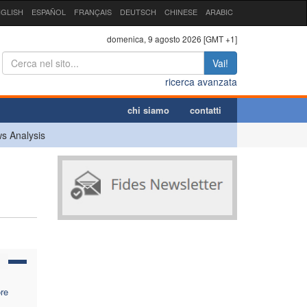
GLISH
ESPAÑOL
FRANÇAIS
DEUTSCH
CHINESE
ARABIC
domenica, 9 agosto 2026 [GMT +1]
Vai!
ricerca avanzata
chi siamo
contatti
s Analysis
ore