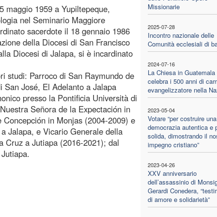
Missionarie
l 5 maggio 1959 a Yupiltepeque,
eologia nel Seminario Maggiore
2025-07-28
rdinato sacerdote il 18 gennaio 1986
Incontro nazionale delle
azione della Diocesi di San Francisco
Comunità ecclesiali di b
lla Diocesi di Jalapa, si è incardinato
2024-07-16
La Chiesa in Guatemala
riori studi: Parroco di San Raymundo de
celebra i 500 anni di ca
i San José, El Adelanto a Jalapa
evangelizzatore nella Na
onico presso la Pontificia Università di
Nuestra Señora de la Expectación in
2023-05-04
Votare “per costruire una
e Concepción in Monjas (2004-2009) e
democrazia autentica e 
 a Jalapa, e Vicario Generale della
solida, dimostrando il no
a Cruz a Jutiapa (2016-2021); dal
impegno cristiano”
 Jutiapa.
2023-04-26
XXV anniversario
dell’assassinio di Monsi
Gerardi Conedera, “test
di amore e solidarietà”