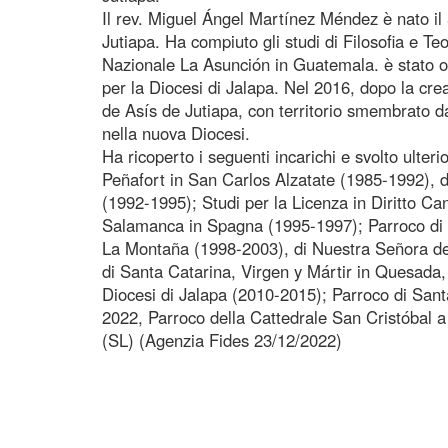
Il rev. Miguel Ángel Martínez Méndez è nato i
Jutiapa. Ha compiuto gli studi di Filosofia e T
Nazionale La Asunción in Guatemala. è stato o
per la Diocesi di Jalapa. Nel 2016, dopo la cre
de Asís de Jutiapa, con territorio smembrato da
nella nuova Diocesi.
Ha ricoperto i seguenti incarichi e svolto ulte
Peñafort in San Carlos Alzatate (1985-1992), d
(1992-1995); Studi per la Licenza in Diritto Can
Salamanca in Spagna (1995-1997); Parroco di 
La Montaña (1998-2003), di Nuestra Señora d
di Santa Catarina, Virgen y Mártir in Quesada,
Diocesi di Jalapa (2010-2015); Parroco di Sant
2022, Parroco della Cattedrale San Cristóbal a
(SL) (Agenzia Fides 23/12/2022)