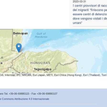
2023-03-31
I centri provvisori di racc
dei migranti “finiscono p
essere centri di detenzio
dove vengono violati i diri
umani”
S, Intermap, iPC, NRCAN, Esri Japan, METI, Esri China (Hong Kong), Esri (Thailand), To
icano Tel. +39-06-69880115 - Fax +39-06-69880107
e Commons Attribuzione 4.0 Internazionale