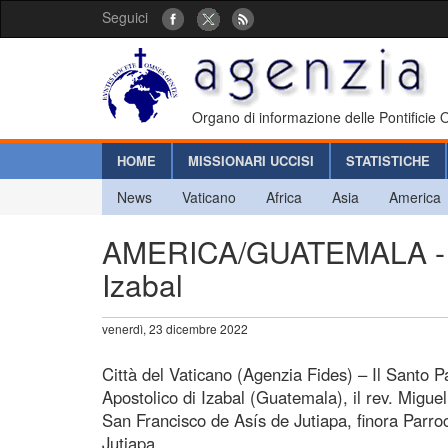
Seguici
Organo di informazione delle Pontificie
HOME
MISSIONARI UCCISI
STATISTICHE
News
Vaticano
Africa
Asia
America
AMERICA/GUATEMALA - No
Izabal
venerdì, 23 dicembre 2022
Città del Vaticano (Agenzia Fides) – Il Santo 
Apostolico di Izabal (Guatemala), il rev. Migu
San Francisco de Asís de Jutiapa, finora Parro
Jutiapa.