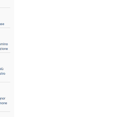
ase
mmino
zione
più
stro
gnor
imone