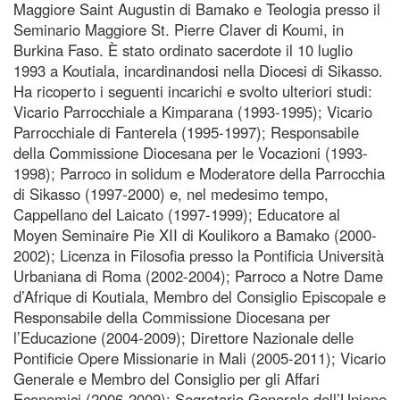
Maggiore Saint Augustin di Bamako e Teologia presso il
Seminario Maggiore St. Pierre Claver di Koumi, in
Burkina Faso. È stato ordinato sacerdote il 10 luglio
1993 a Koutiala, incardinandosi nella Diocesi di Sikasso.
Ha ricoperto i seguenti incarichi e svolto ulteriori studi:
Vicario Parrocchiale a Kimparana (1993-1995); Vicario
Parrocchiale di Fanterela (1995-1997); Responsabile
della Commissione Diocesana per le Vocazioni (1993-
1998); Parroco in solidum e Moderatore della Parrocchia
di Sikasso (1997-2000) e, nel medesimo tempo,
Cappellano del Laicato (1997-1999); Educatore al
Moyen Seminaire Pie XII di Koulikoro a Bamako (2000-
2002); Licenza in Filosofia presso la Pontificia Università
Urbaniana di Roma (2002-2004); Parroco a Notre Dame
d’Afrique di Koutiala, Membro del Consiglio Episcopale e
Responsabile della Commissione Diocesana per
l’Educazione (2004-2009); Direttore Nazionale delle
Pontificie Opere Missionarie in Mali (2005-2011); Vicario
Generale e Membro del Consiglio per gli Affari
Economici (2006-2009); Segretario Generale dell’Unione