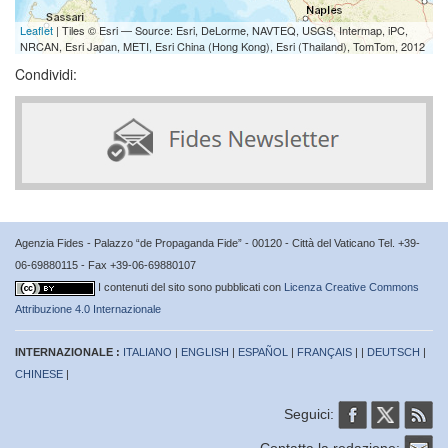
Leaflet
| Tiles © Esri — Source: Esri, DeLorme, NAVTEQ, USGS, Intermap, iPC,
NRCAN, Esri Japan, METI, Esri China (Hong Kong), Esri (Thailand), TomTom, 2012
Condividi:
Agenzia Fides - Palazzo “de Propaganda Fide” - 00120 - Città del Vaticano Tel. +39-
06-69880115 - Fax +39-06-69880107
I contenuti del sito sono pubblicati con
Licenza Creative Commons
Attribuzione 4.0 Internazionale
INTERNAZIONALE :
ITALIANO
|
ENGLISH
|
ESPAÑOL
|
FRANÇAIS
| |
DEUTSCH
|
CHINESE
|
Seguici:
Contatta la redazione: