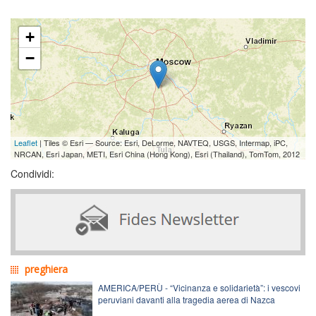
+
−
Leaflet
| Tiles © Esri — Source: Esri, DeLorme, NAVTEQ, USGS, Intermap, iPC,
NRCAN, Esri Japan, METI, Esri China (Hong Kong), Esri (Thailand), TomTom, 2012
Condividi:
preghiera
AMERICA/PERÙ - “Vicinanza e solidarietà”: i vescovi
peruviani davanti alla tragedia aerea di Nazca